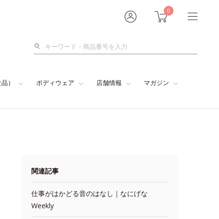
0
検
索
食品）
ボディウェア
店舗情報
マガジン
関連記事
仕事がはかどる音のはなし｜なにげな
Weekly