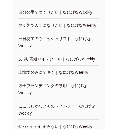
自分の手でつくりたい｜なにげなWeekly
早く朝型人間になりたい｜なにげなWeekly
三日坊主のウィッシュリスト｜なにげな
Weekly
文“武”両道ハイスクール｜なにげなWeekly
土壇場のみにて咲く｜なにげなWeekly
餃子ブランディングの効用｜なにげな
Weekly
ここにしかないものフィルター｜なにげな
Weekly
せっかちが止まらない｜なにげなWeekly