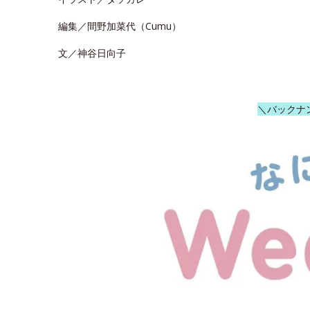
編集／間野加菜代（Cumu）
文／神谷日向子
＼バックナ