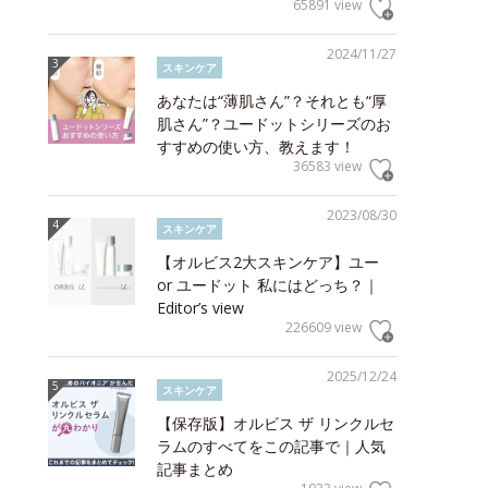
65891 view
2024/11/27
スキンケア
あなたは“薄肌さん”？それとも“厚
肌さん”？ユードットシリーズのお
すすめの使い方、教えます！
36583 view
2023/08/30
スキンケア
【オルビス2大スキンケア】ユー
or ユードット 私にはどっち？｜
Editor’s view
226609 view
2025/12/24
スキンケア
【保存版】オルビス ザ リンクルセ
ラムのすべてをこの記事で｜人気
記事まとめ