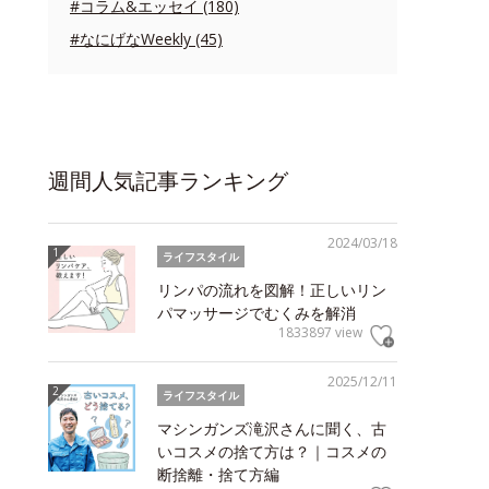
#コラム&エッセイ (180)
#なにげなWeekly (45)
週間人気記事ランキング
2024/03/18
ライフスタイル
リンパの流れを図解！正しいリン
パマッサージでむくみを解消
1833897 view
2025/12/11
ライフスタイル
マシンガンズ滝沢さんに聞く、古
いコスメの捨て方は？｜コスメの
断捨離・捨て方編