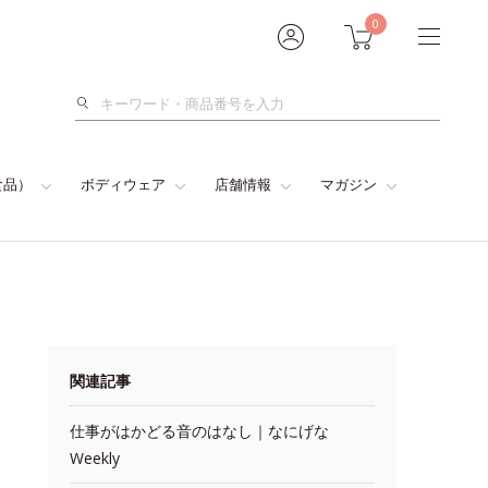
0
検
索
食品）
ボディウェア
店舗情報
マガジン
関連記事
仕事がはかどる音のはなし｜なにげな
Weekly