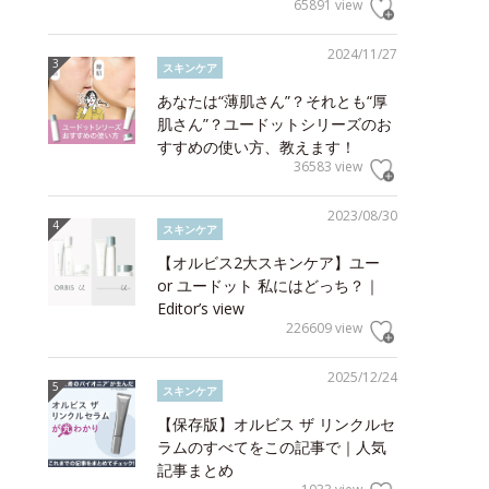
65891 view
2024/11/27
スキンケア
あなたは“薄肌さん”？それとも“厚
肌さん”？ユードットシリーズのお
すすめの使い方、教えます！
36583 view
2023/08/30
スキンケア
【オルビス2大スキンケア】ユー
or ユードット 私にはどっち？｜
Editor’s view
226609 view
2025/12/24
スキンケア
【保存版】オルビス ザ リンクルセ
ラムのすべてをこの記事で｜人気
記事まとめ