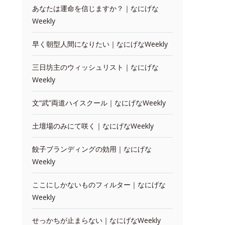
あなたは運命を信じますか？｜なにげな
Weekly
早く朝型人間になりたい｜なにげなWeekly
三日坊主のウィッシュリスト｜なにげな
Weekly
文“武”両道ハイスクール｜なにげなWeekly
土壇場のみにて咲く｜なにげなWeekly
餃子ブランディングの効用｜なにげな
Weekly
ここにしかないものフィルター｜なにげな
Weekly
せっかちが止まらない｜なにげなWeekly