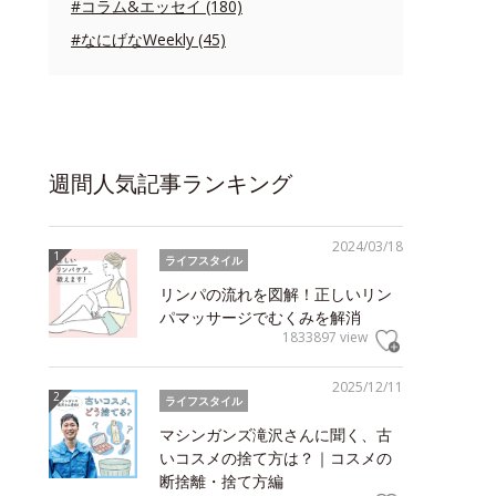
#コラム&エッセイ (180)
#なにげなWeekly (45)
週間人気記事ランキング
2024/03/18
ライフスタイル
リンパの流れを図解！正しいリン
パマッサージでむくみを解消
1833897 view
2025/12/11
ライフスタイル
マシンガンズ滝沢さんに聞く、古
いコスメの捨て方は？｜コスメの
断捨離・捨て方編