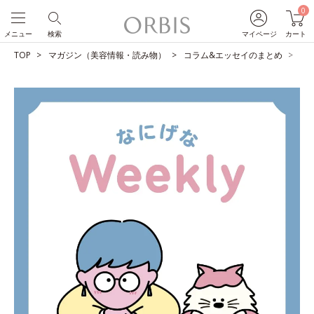
0
メニュー
検索
マイページ
カート
TOP
マガジン（美容情報・読み物）
コラム&エッセイのまとめ
占