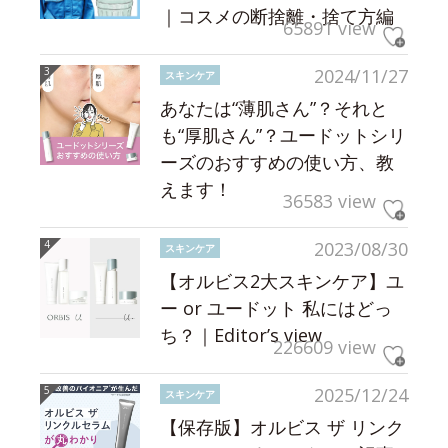
｜コスメの断捨離・捨て方編
65891 view
2024/11/27
スキンケア
あなたは“薄肌さん”？それと
も“厚肌さん”？ユードットシリ
ーズのおすすめの使い方、教
えます！
36583 view
2023/08/30
スキンケア
【オルビス2大スキンケア】ユ
ー or ユードット 私にはどっ
ち？｜Editor’s view
226609 view
2025/12/24
スキンケア
【保存版】オルビス ザ リンク