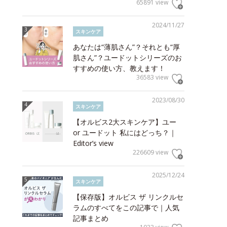
65891 view
2024/11/27
スキンケア
あなたは“薄肌さん”？それとも“厚
肌さん”？ユードットシリーズのお
すすめの使い方、教えます！
36583 view
2023/08/30
スキンケア
【オルビス2大スキンケア】ユー
or ユードット 私にはどっち？｜
Editor’s view
226609 view
2025/12/24
スキンケア
【保存版】オルビス ザ リンクルセ
ラムのすべてをこの記事で｜人気
記事まとめ