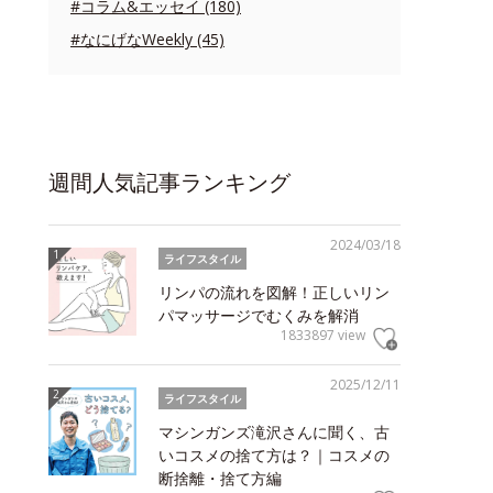
#コラム&エッセイ (180)
#なにげなWeekly (45)
週間人気記事ランキング
2024/03/18
ライフスタイル
リンパの流れを図解！正しいリン
パマッサージでむくみを解消
1833897 view
2025/12/11
ライフスタイル
マシンガンズ滝沢さんに聞く、古
いコスメの捨て方は？｜コスメの
断捨離・捨て方編