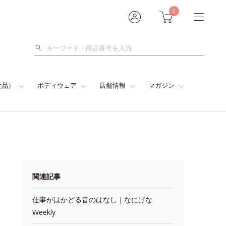
0
検
索
食品）
ボディウェア
店舗情報
マガジン
関連記事
仕事がはかどる音のはなし｜なにげな
Weekly