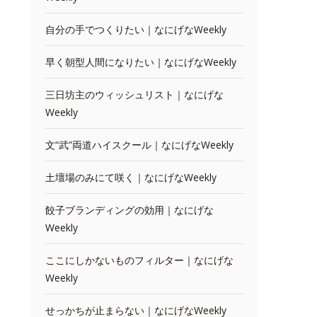
自分の手でつくりたい｜なにげなWeekly
早く朝型人間になりたい｜なにげなWeekly
三日坊主のウィッシュリスト｜なにげな
Weekly
文“武”両道ハイスクール｜なにげなWeekly
土壇場のみにて咲く｜なにげなWeekly
餃子ブランディングの効用｜なにげな
Weekly
ここにしかないものフィルター｜なにげな
Weekly
せっかちが止まらない｜なにげなWeekly