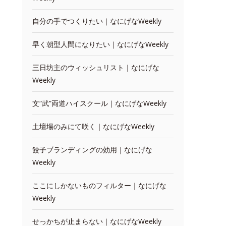
自分の手でつくりたい｜なにげなWeekly
早く朝型人間になりたい｜なにげなWeekly
三日坊主のウィッシュリスト｜なにげな
Weekly
文“武”両道ハイスクール｜なにげなWeekly
土壇場のみにて咲く｜なにげなWeekly
餃子ブランディングの効用｜なにげな
Weekly
ここにしかないものフィルター｜なにげな
Weekly
せっかちが止まらない｜なにげなWeekly