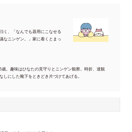
曰く、「なんでも器用にこなせる
議なニンゲン。」家に着くとまっ
5歳。趣味はひなたの見守りとニンゲン観察。時折、達観
なしにした靴下をときどき片づけてあげる。