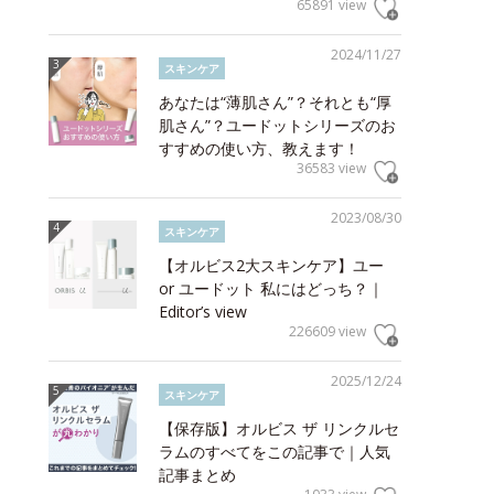
65891 view
2024/11/27
スキンケア
あなたは“薄肌さん”？それとも“厚
肌さん”？ユードットシリーズのお
すすめの使い方、教えます！
36583 view
2023/08/30
スキンケア
【オルビス2大スキンケア】ユー
or ユードット 私にはどっち？｜
Editor’s view
226609 view
2025/12/24
スキンケア
【保存版】オルビス ザ リンクルセ
ラムのすべてをこの記事で｜人気
記事まとめ