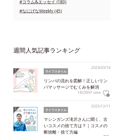
#コラム&エッセイ (180)
#なにげなWeekly (45)
週間人気記事ランキング
2024/03/18
ライフスタイル
リンパの流れを図解！正しいリン
パマッサージでむくみを解消
1833897 view
2025/12/11
ライフスタイル
マシンガンズ滝沢さんに聞く、古
いコスメの捨て方は？｜コスメの
断捨離・捨て方編