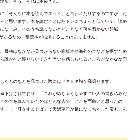
場所、そう、それは本屋さん。
に「そんなに本を読んでエライ」と言われたりするのですが、た
～と思います。本を読むことは筋トレにちょっと似ていて、読め
になじみ、そのうち読まないとどことなく落ち着かない領域
があるため、積読本が枯渇することはありません。
。最初はなかなか見つからない絶版本や海外の本などを探すため
ら誰かへと渡り歩いてきた歴史を感じられるところがなかなか面
したものなどを見つけた際にはドキドキ胸が高鳴ります。
値下げされており、「これがめちゃくちゃすごい人の書き込みだ
この本を読んでいたのはどんな人で、どこを面白いと思ったの
す。（『耳をすませば』で天沢聖司が気になっちゃった雫もこん