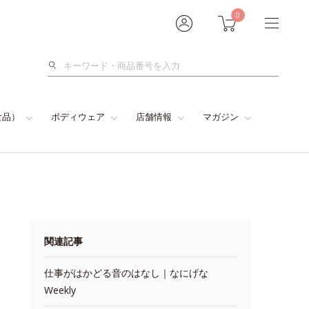
0
検
索
食品）
ボディウェア
店舗情報
マガジン
関連記事
仕事がはかどる音のはなし｜なにげな
Weekly