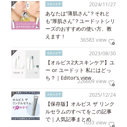
2024/11/27
スキンケア
あなたは“薄肌さん”？それと
も“厚肌さん”？ユードットシリ
ーズのおすすめの使い方、教
えます！
36583 view
2023/08/30
スキンケア
【オルビス2大スキンケア】ユ
ー or ユードット 私にはどっ
ち？｜Editor’s view
226609 view
2025/12/24
スキンケア
【保存版】オルビス ザ リンク
ルセラムのすべてをこの記事
で｜人気記事まとめ
1033 view