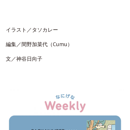
イラスト／タソカレー
編集／間野加菜代（Cumu）
文／神谷日向子