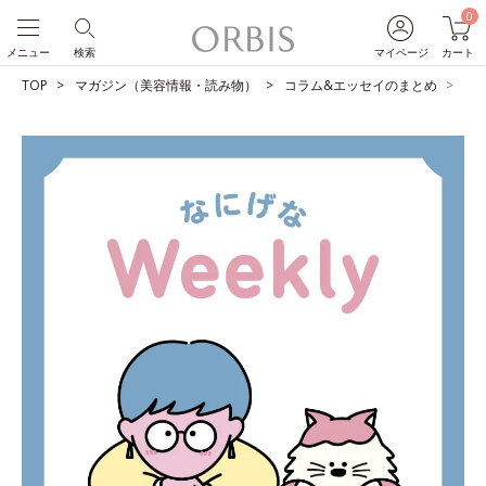
0
メニュー
検索
マイページ
カート
TOP
マガジン（美容情報・読み物）
コラム&エッセイのまとめ
父