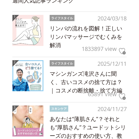
週間人気記事ランキング
2024/03/18
ライフスタイル
リンパの流れを図解！正しい
リンパマッサージでむくみを
解消
1833897 view
2025/12/11
ライフスタイル
マシンガンズ滝沢さんに聞
く、古いコスメの捨て方は？
｜コスメの断捨離・捨て方編
65891 view
2024/11/27
スキンケア
あなたは“薄肌さん”？それと
も“厚肌さん”？ユードットシリ
ーズのおすすめの使い方、教