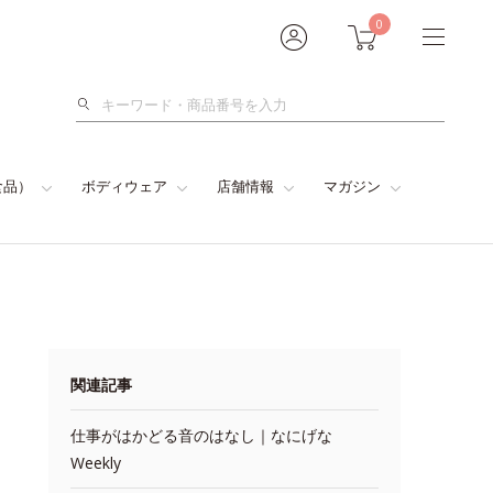
0
検
索
食品）
ボディウェア
店舗情報
マガジン
関連記事
仕事がはかどる音のはなし｜なにげな
Weekly