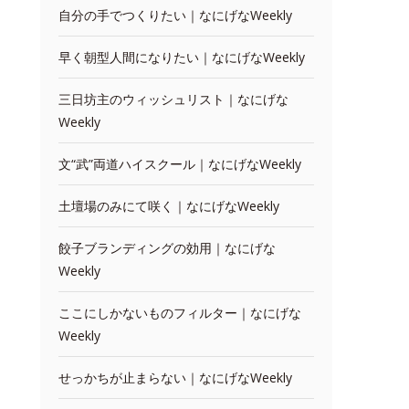
自分の手でつくりたい｜なにげなWeekly
早く朝型人間になりたい｜なにげなWeekly
三日坊主のウィッシュリスト｜なにげな
Weekly
文“武”両道ハイスクール｜なにげなWeekly
土壇場のみにて咲く｜なにげなWeekly
餃子ブランディングの効用｜なにげな
Weekly
ここにしかないものフィルター｜なにげな
Weekly
せっかちが止まらない｜なにげなWeekly