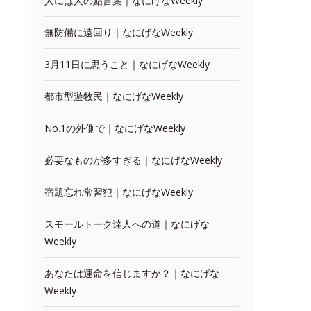
人には人の鮨言葉｜なにげなWeekly
無防備に遠回り｜なにげなWeekly
3月11日に思うこと｜なにげなWeekly
都市型遊牧民｜なにげなWeekly
No.1の外側で｜なにげなWeekly
必要なものが多すぎる｜なにげなWeekly
宿題忘れ常習犯｜なにげなWeekly
スモールトーク達人への道｜なにげな
Weekly
あなたは運命を信じますか？｜なにげな
Weekly