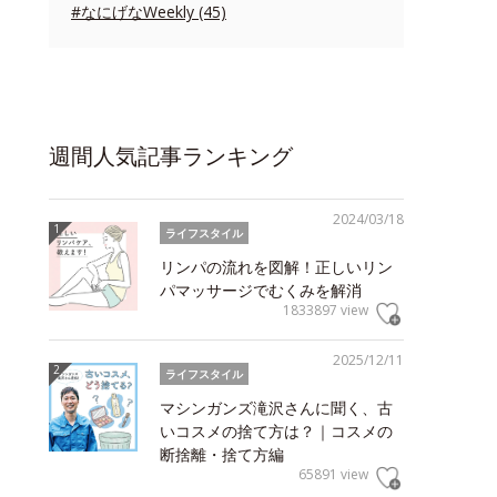
#なにげなWeekly (45)
週間人気記事ランキング
2024/03/18
ライフスタイル
リンパの流れを図解！正しいリン
パマッサージでむくみを解消
1833897 view
2025/12/11
ライフスタイル
マシンガンズ滝沢さんに聞く、古
いコスメの捨て方は？｜コスメの
断捨離・捨て方編
65891 view