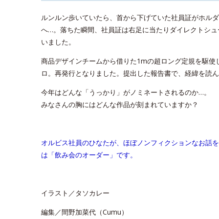
ルンルン歩いていたら、首から下げていた社員証がホルダ
へ…。落ちた瞬間、社員証は右足に当たりダイレクトシュ
いました。
商品デザインチームから借りた1mの超ロング定規を駆使
ロ。再発行となりました。提出した報告書で、経緯を読ん
今年はどんな「うっかり」がノミネートされるのか…。
みなさんの胸にはどんな作品が刻まれていますか？
オルビス社員のひなたが、ほぼノンフィクションなお話を
は「飲み会のオーダー」です。
イラスト／タソカレー
編集／間野加菜代（Cumu）