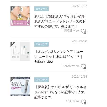
2024/11/27
スキンケア
あなたは“薄肌さん”？それとも“厚
肌さん”？ユードットシリーズのお
すすめの使い方、教えます！
36583 view
2023/08/30
スキンケア
【オルビス2大スキンケア】ユー
or ユードット 私にはどっち？｜
Editor’s view
226609 view
2025/12/24
スキンケア
【保存版】オルビス ザ リンクルセ
ラムのすべてをこの記事で｜人気
記事まとめ
1033 view