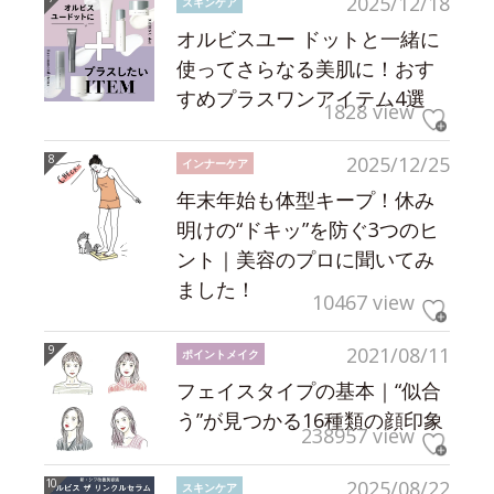
2025/12/18
スキンケア
オルビスユー ドットと一緒に
使ってさらなる美肌に！おす
すめプラスワンアイテム4選
1828 view
2025/12/25
インナーケア
年末年始も体型キープ！休み
明けの“ドキッ”を防ぐ3つのヒ
ント｜美容のプロに聞いてみ
ました！
10467 view
2021/08/11
ポイントメイク
フェイスタイプの基本｜“似合
う”が見つかる16種類の顔印象
238957 view
2025/08/22
スキンケア