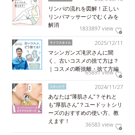
リンパの流れを図解！正しい
リンパマッサージでむくみを
解消
1833897 view
2025/12/11
ライフスタイル
マシンガンズ滝沢さんに聞
く、古いコスメの捨て方は？
｜コスメの断捨離・捨て方編
65891 view
2024/11/27
スキンケア
あなたは“薄肌さん”？それと
も“厚肌さん”？ユードットシリ
ーズのおすすめの使い方、教
えます！
36583 view