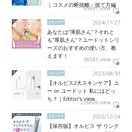
｜コスメの断捨離・捨て方編
65891 view
2024/11/27
スキンケア
あなたは“薄肌さん”？それと
も“厚肌さん”？ユードットシリ
ーズのおすすめの使い方、教
えます！
36583 view
2023/08/30
スキンケア
【オルビス2大スキンケア】ユ
ー or ユードット 私にはどっ
ち？｜Editor’s view
226609 view
2025/12/24
スキンケア
【保存版】オルビス ザ リンク