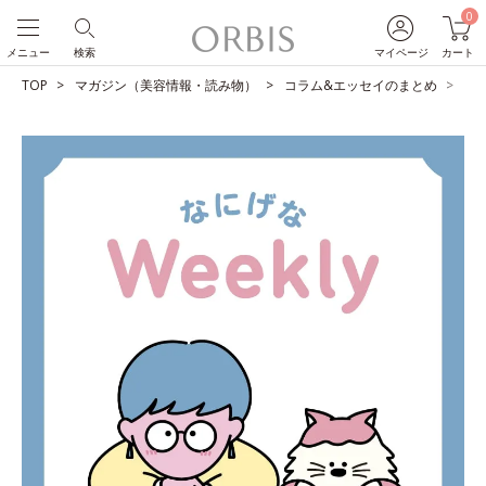
0
メニュー
検索
マイページ
カート
TOP
マガジン（美容情報・読み物）
コラム&エッセイのまとめ
占