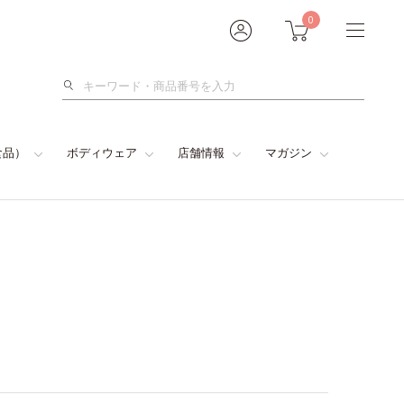
0
検
索
食品）
ボディウェア
店舗情報
マガジン