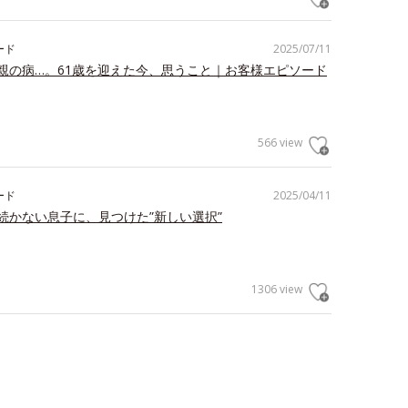
ード
2025/07/11
親の病…。61歳を迎えた今、思うこと｜お客様エピソード
566 view
ード
2025/04/11
続かない息子に、見つけた”新しい選択”
1306 view