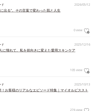
ード
2026/05/12
顔に出る”。その言葉で変わった肌と人生
0 view
ード
2025/12/16
人に憧れて。私を前向きに変えた愛用スキンケア
105 view
ード
2025/10/13
件超！お客様のリアルなエピソード特集｜マイオルビススト
276 view