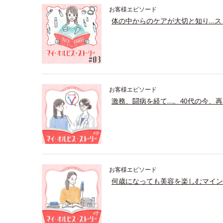
お客様エピソード
体の中からのケアが大切と知り…ス
お客様エピソード
激務、闘病を経て…。40代の今、再
お客様エピソード
何歳になっても美容を楽しむマイン