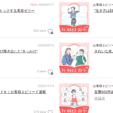
NEW
2026/07/17
お客様エピソ
トックする美容ゼリー
”生き方は
903 view
2026/03/13
お客様エピソ
び輝き出した“きっかけ”
きれいな友
0 view
2025/11/14
お客様エピソ
ドを｜お客様エピソード連載
反響600
ーリー
379 view