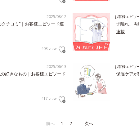
2025/08/12
お客様エピソ
のクチコミ”｜お客様エピソード連
子離れ、両
連載
403 view
2025/06/13
お客様エピソ
私の好きなもの｜お客様エピソード
保湿ケアが
417 view
前へ
1
2
次へ