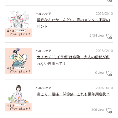
ヘルスケア
2026/03/10
最近なんだかしんどい…春のメンタル不調の
ヒント
2434 view
ヘルスケア
2026/02/10
カチカチ“ミイラ便”は危険！大人の便秘が侮
れない理由って？
0 view
ヘルスケア
2025/10/10
肩こり、腰痛、関節痛…これも更年期症状？
306 view