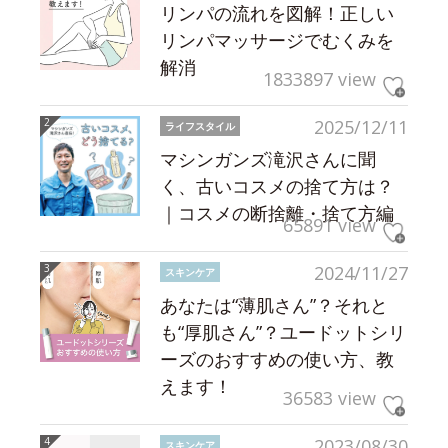
リンパの流れを図解！正しい
リンパマッサージでむくみを
解消
1833897 view
2025/12/11
ライフスタイル
マシンガンズ滝沢さんに聞
く、古いコスメの捨て方は？
｜コスメの断捨離・捨て方編
65891 view
2024/11/27
スキンケア
あなたは“薄肌さん”？それと
も“厚肌さん”？ユードットシリ
ーズのおすすめの使い方、教
えます！
36583 view
2023/08/30
スキンケア