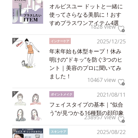
オルビスユー ドットと一緒に
使ってさらなる美肌に！おす
すめプラスワンアイテム4選
1828 view
2025/12/25
インナーケア
年末年始も体型キープ！休み
明けの“ドキッ”を防ぐ3つのヒ
ント｜美容のプロに聞いてみ
ました！
10467 view
2021/08/11
ポイントメイク
フェイスタイプの基本｜“似合
う”が見つかる16種類の顔印象
238957 view
2025/08/22
スキンケア