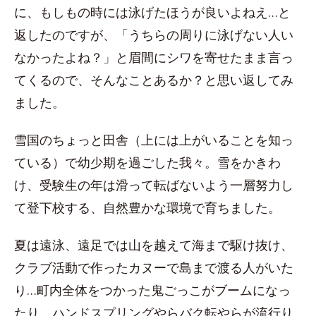
に、もしもの時には泳げたほうが良いよねえ…と
返したのですが、「うちらの周りに泳げない人い
なかったよね？」と眉間にシワを寄せたまま言っ
てくるので、そんなことあるか？と思い返してみ
ました。
雪国のちょっと田舎（上には上がいることを知っ
ている）で幼少期を過ごした我々。雪をかきわ
け、受験生の年は滑って転ばないよう一層努力し
て登下校する、自然豊かな環境で育ちました。
夏は遠泳、遠足では山を越えて海まで駆け抜け、
クラブ活動で作ったカヌーで島まで渡る人がいた
り…町内全体をつかった鬼ごっこがブームになっ
たり、ハンドスプリングやらバク転やらが流行り