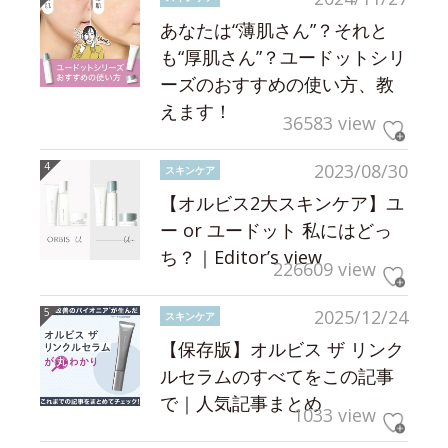
あなたは“薄肌さん”？それと
も“厚肌さん”？ユードットシリ
ーズのおすすめの使い方、教
えます！
36583 view
2023/08/30
スキンケア
【オルビス2大スキンケア】ユ
ー or ユードット 私にはどっ
ち？｜Editor’s view
226609 view
2025/12/24
スキンケア
【保存版】オルビス ザ リンク
ルセラムのすべてをこの記事
で｜人気記事まとめ
1033 view