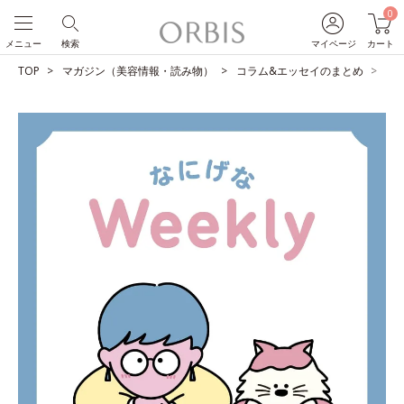
0
メニュー
検索
マイページ
カート
TOP
マガジン（美容情報・読み物）
コラム&エッセイのまとめ
雪