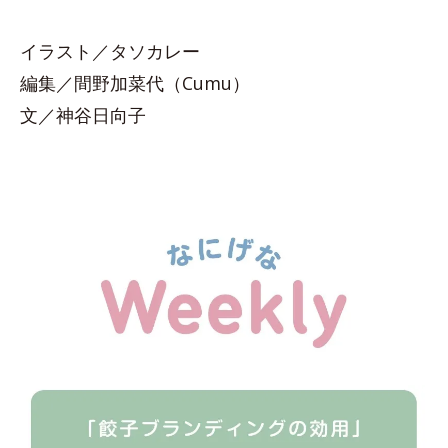
イラスト／タソカレー
編集／間野加菜代（Cumu）
文／神谷日向子