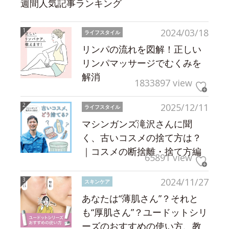
週間人気記事ランキング
2024/03/18
ライフスタイル
リンパの流れを図解！正しい
リンパマッサージでむくみを
解消
1833897 view
2025/12/11
ライフスタイル
マシンガンズ滝沢さんに聞
く、古いコスメの捨て方は？
｜コスメの断捨離・捨て方編
65891 view
2024/11/27
スキンケア
あなたは“薄肌さん”？それと
も“厚肌さん”？ユードットシリ
ーズのおすすめの使い方、教