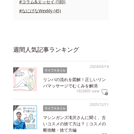
#コラム&エッセイ (180)
#なにげなWeekly (45)
週間人気記事ランキング
2024/03/18
ライフスタイル
リンパの流れを図解！正しいリン
パマッサージでむくみを解消
1833897 view
2025/12/11
ライフスタイル
マシンガンズ滝沢さんに聞く、古
いコスメの捨て方は？｜コスメの
断捨離・捨て方編