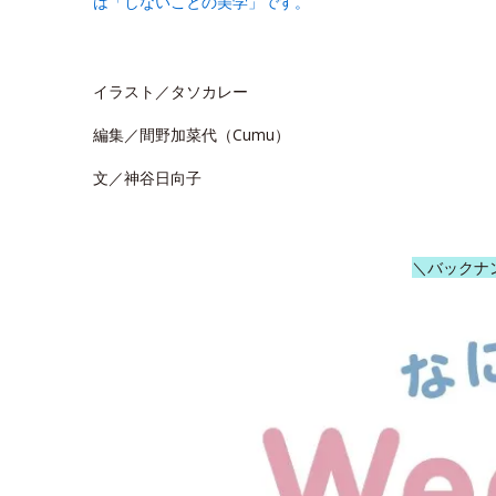
は「しないことの美学」です。
イラスト／タソカレー
編集／間野加菜代（Cumu）
文／神谷日向子
＼バックナ