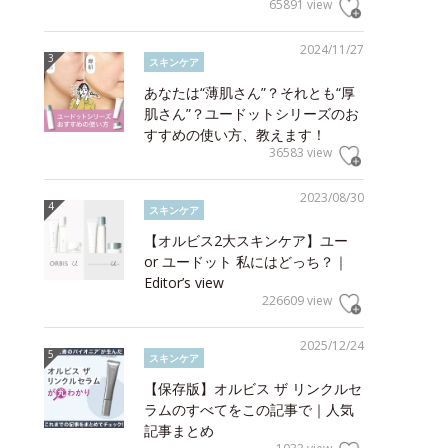
65891 view
2024/11/27
スキンケア
あなたは“薄肌さん”？それとも“厚
肌さん”？ユードットシリーズのお
すすめの使い方、教えます！
36583 view
2023/08/30
スキンケア
【オルビス2大スキンケア】ユー
or ユードット 私にはどっち？｜
Editor’s view
226609 view
2025/12/24
スキンケア
【保存版】オルビス ザ リンクルセ
ラムのすべてをこの記事で｜人気
記事まとめ