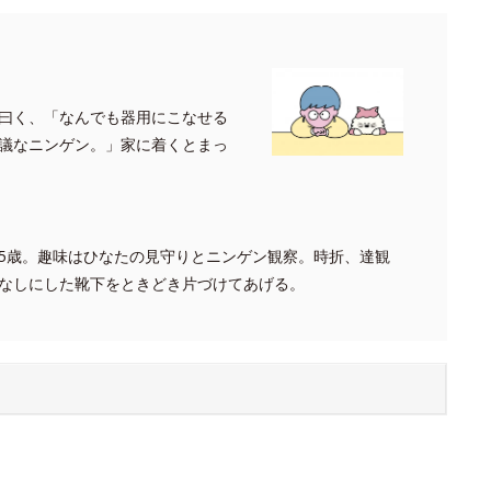
曰く、「なんでも器用にこなせる
議なニンゲン。」家に着くとまっ
5歳。趣味はひなたの見守りとニンゲン観察。時折、達観
なしにした靴下をときどき片づけてあげる。