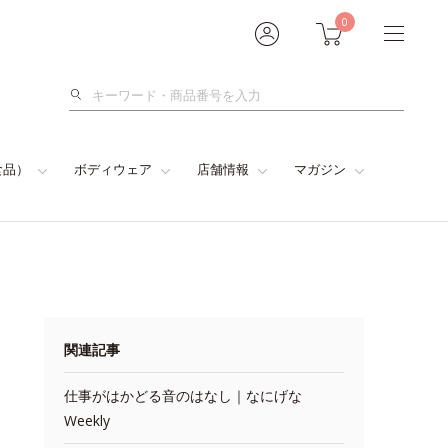
0
検
索
食品）
ボディウェア
店舗情報
マガジン
関連記事
仕事がはかどる音のはなし｜なにげな
Weekly