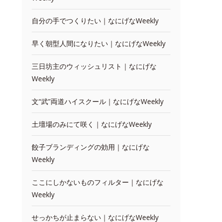
自分の手でつくりたい｜なにげなWeekly
早く朝型人間になりたい｜なにげなWeekly
三日坊主のウィッシュリスト｜なにげな
Weekly
文“武”両道ハイスクール｜なにげなWeekly
土壇場のみにて咲く｜なにげなWeekly
餃子ブランディングの効用｜なにげな
Weekly
ここにしかないものフィルター｜なにげな
Weekly
せっかちが止まらない｜なにげなWeekly