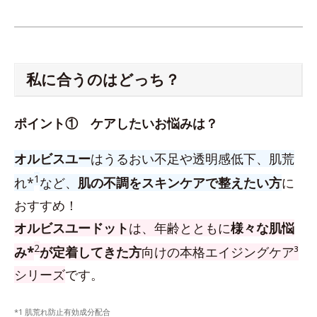
私に合うのはどっち？
ポイント① ケアしたいお悩みは？
オルビスユー
はうるおい不足や透明感低下、肌荒
1
れ*
など、
肌の不調をスキンケアで整えたい方
に
おすすめ！
オルビスユードット
は、年齢とともに
様々な肌悩
2
み*
が定着してきた方
向けの本格エイジングケア³
シリーズ
です。
*1 肌荒れ防止有効成分配合