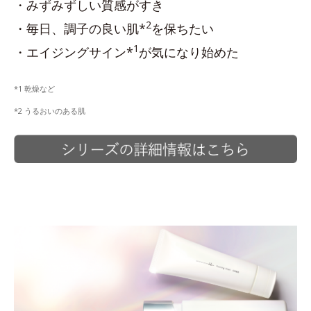
・みずみずしい質感がすき
2
・毎日、調子の良い肌*
を保ちたい
1
・エイジングサイン*
が気になり始めた
*1 乾燥など
*2 うるおいのある肌