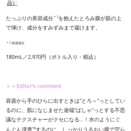
品）
たっぷりの美容成分
＊7
を抱えたとろみ膜が肌の上
で弾け、成分をすみずみまで届けます。
＊7 保湿成分
180mL／2,970円（ボトル入り・税込）
＞＞Editor's comment
容器から手のひらに出すときは“とろ～”っとしてい
るのに、肌になじませた途端“ぱしゃ”っとする不思
議なテクスチャーがクセになる…！水のようにぐ
んぐん浸透
*8
するのに、しっかりうるおい膜で守ら