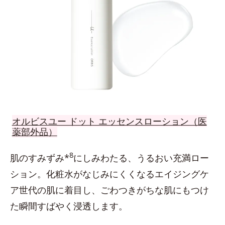
オルビスユー ドット エッセンスローション（医
薬部外品）
8
肌のすみずみ*
にしみわたる、うるおい充満ロー
ション。化粧水がなじみにくくなるエイジングケ
ア世代の肌に着目し、ごわつきがちな肌にもつけ
た瞬間すばやく浸透します。