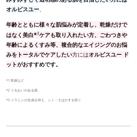
オルビスユー
、
年齢とともに様々な肌悩みが定着し、乾燥だけで
3
はなく美白*
ケアも取り入れたい方、
ごわつきや
年齢によるくすみ等、複合的なエイジングのお悩
みをトータルでケアしたい
方
には
オルビスユー ド
ット
がおすすめです。
*1 乾燥など
*2 うるおいのある肌
*3 メラニンの生成を抑え、シミ・そばかすを防ぐ