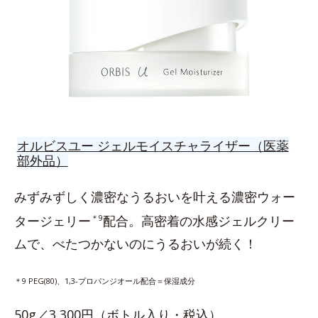
オルビスユー ジェルモイスチャライザー（医薬
部外品）
みずみずしく濃密なうるおいを叶える濃密ウォー
タージェリー
＊9
配合。高密着の水感ジェルクリー
ムで、べたつかないのにうるおいが続く！
＊9 PEG(80)、1,3-プロパンジオール配合＝保湿成分
50g／3,300円（ボトル入り・税込）