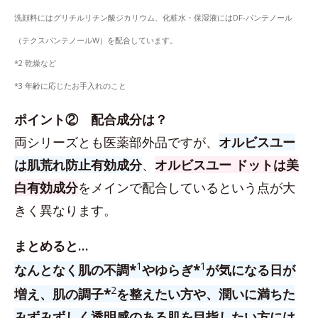
洗顔料にはグリチルリチン酸ジカリウム、化粧水・保湿液にはDF-パンテノール
（テクスパンテノールW）を配合しています。
*2 乾燥など
*3 年齢に応じたお手入れのこと
ポイント② 配合成分は？
両シリーズとも医薬部外品ですが、
オルビスユー
は肌荒れ防止有効成分
、
オルビスユー ドットは美
白有効成分
をメインで配合しているという点が大
きく異なります。
まとめると…
1
1
なんとなく肌の不調*
やゆらぎ*
が気になる日が
2
増え、肌の調子*
を整えたい方や、潤いに満ちた
みずみずしく透明感のある肌を目指したい方には