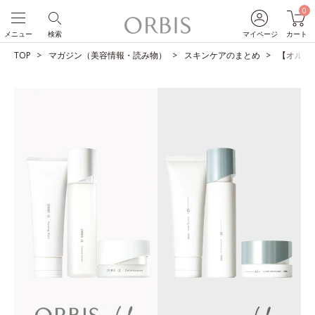
0
メニュー
検索
マイページ
カート
TOP
マガジン（美容情報・読み物）
スキンケアのまとめ
【オルビス