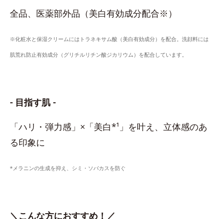
全品、医薬部外品（美白有効成分配合※）
※化粧水と保湿クリームにはトラネキサム酸（美白有効成分）を配合。洗顔料には
肌荒れ防止有効成分（グリチルリチン酸ジカリウム）を配合しています。
- 目指す肌 -
「ハリ・弾力感」×「美白*¹」を叶え、立体感のあ
る印象に
*メラニンの生成を抑え、シミ・ソバカスを防ぐ
＼こんな方におすすめ！／