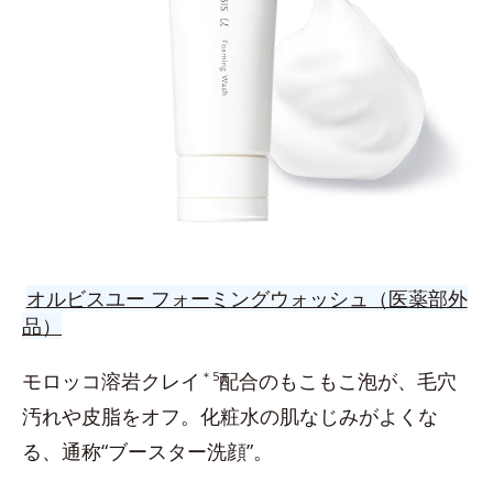
オルビスユー フォーミングウォッシュ（医薬部外
品）
モロッコ溶岩クレイ
＊5
配合のもこもこ泡が、毛穴
汚れや皮脂をオフ。化粧水の肌なじみがよくな
る、通称“ブースター洗顔”。