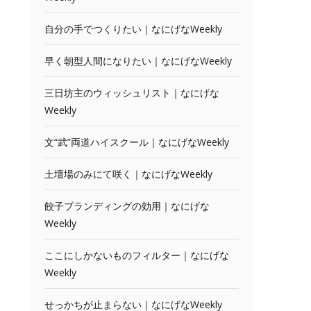
自分の手でつくりたい｜なにげなWeekly
早く朝型人間になりたい｜なにげなWeekly
三日坊主のウィッシュリスト｜なにげな
Weekly
文“武”両道ハイスクール｜なにげなWeekly
土壇場のみにて咲く｜なにげなWeekly
餃子ブランディングの効用｜なにげな
Weekly
ここにしかないものフィルター｜なにげな
Weekly
せっかちが止まらない｜なにげなWeekly