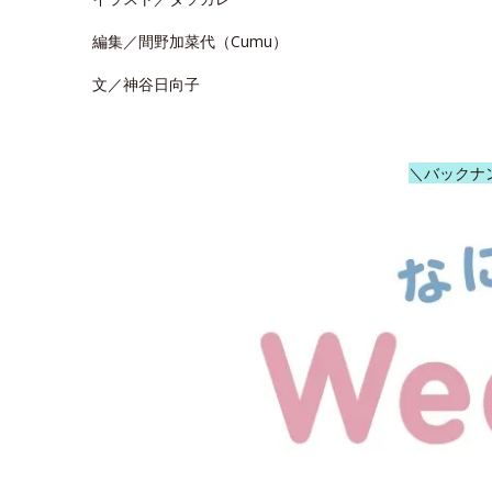
編集／間野加菜代（Cumu）
文／神谷日向子
＼バックナ