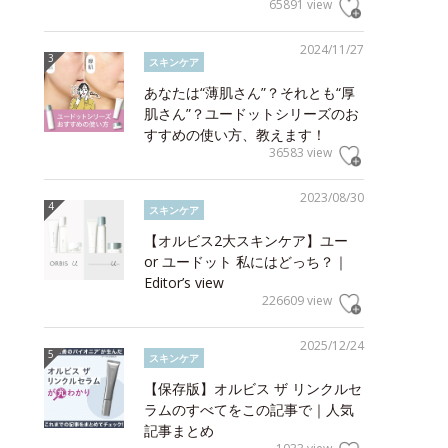
65891 view
2024/11/27
スキンケア
あなたは“薄肌さん”？それとも“厚
肌さん”？ユードットシリーズのお
すすめの使い方、教えます！
36583 view
2023/08/30
スキンケア
【オルビス2大スキンケア】ユー
or ユードット 私にはどっち？｜
Editor’s view
226609 view
2025/12/24
スキンケア
【保存版】オルビス ザ リンクルセ
ラムのすべてをこの記事で｜人気
記事まとめ