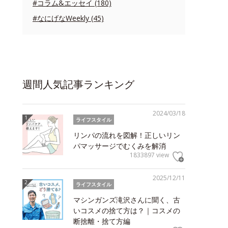
#コラム&エッセイ (180)
#なにげなWeekly (45)
週間人気記事ランキング
2024/03/18
ライフスタイル
リンパの流れを図解！正しいリン
パマッサージでむくみを解消
1833897 view
2025/12/11
ライフスタイル
マシンガンズ滝沢さんに聞く、古
いコスメの捨て方は？｜コスメの
断捨離・捨て方編