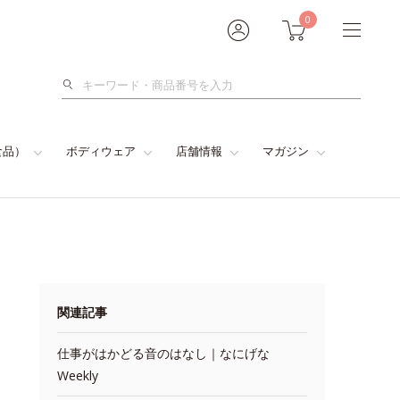
0
検
索
食品）
ボディウェア
店舗情報
マガジン
関連記事
仕事がはかどる音のはなし｜なにげな
Weekly