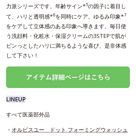
5
力派シリーズです。年齢サイン*
の因子に着目し
6
7
て、ハリと透明感*
を同時にケア。ゆるみ印象*
をケアして立体感のある印象へ導きます。毎日使
う洗顔料・化粧水・保湿クリームの3STEPで肌が
ピンっとしたハリに満ちるような喜び、是非体感
して下さい！
LINEUP
すべて医薬部外品
・
オルビスユー ドット フォーミングウォッシュ