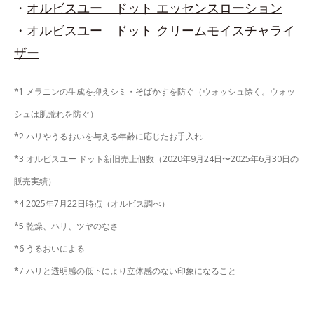
・
オルビスユー ドット エッセンスローション
・
オルビスユー ドット クリームモイスチャライ
ザー
*1 メラニンの生成を抑えシミ・そばかすを防ぐ（ウォッシュ除く。ウォッ
シュは肌荒れを防ぐ）
*2 ハリやうるおいを与える年齢に応じたお手入れ
*3 オルビスユー ドット新旧売上個数（2020年9月24日〜2025年6月30日の
販売実績）
*4 2025年7月22日時点（オルビス調べ）
*5 乾燥、ハリ、ツヤのなさ
*6 うるおいによる
*7 ハリと透明感の低下により立体感のない印象になること