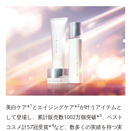
1
2
美白ケア*
とエイジングケア*
が叶うアイテムと
3
して登場し、累計販売数1002万個突破*
、ベスト
4
コスメ計57冠受賞*
など、数多くの実績を持つ実