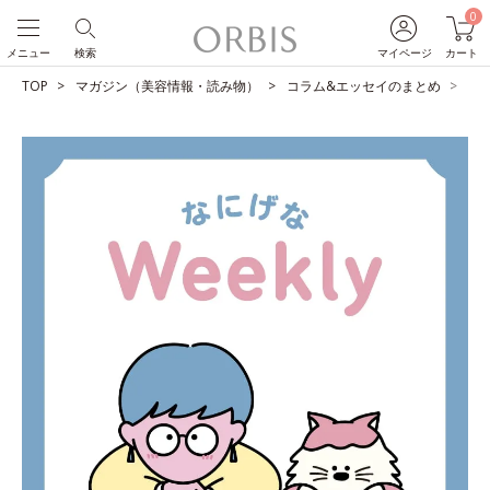
0
メニュー
検索
マイページ
カート
TOP
マガジン（美容情報・読み物）
コラム&エッセイのまとめ
し