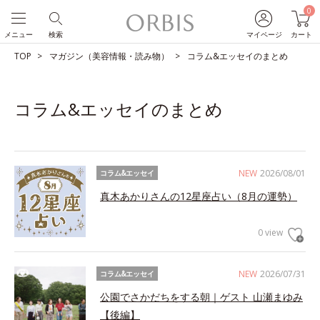
0
メニュー
検索
マイページ
カート
TOP
マガジン（美容情報・読み物）
コラム&エッセイのまとめ
コラム&エッセイのまとめ
NEW
2026/08/01
コラム&エッセイ
真木あかりさんの12星座占い（8月の運勢）
0 view
NEW
2026/07/31
コラム&エッセイ
公園でさかだちをする朝｜ゲスト 山瀬まゆみ
【後編】