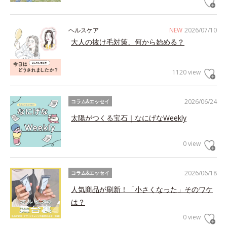
ヘルスケア
NEW
2026/07/10
大人の抜け毛対策、何から始める？
1120 view
2026/06/24
コラム&エッセイ
太陽がつくる宝石｜なにげなWeekly
0 view
2026/06/18
コラム&エッセイ
人気商品が刷新！「小さくなった」そのワケ
は？
0 view