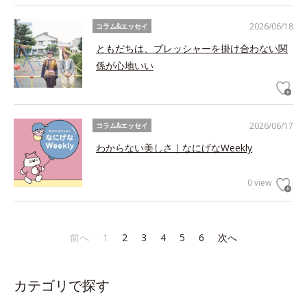
2026/06/18
コラム&エッセイ
ともだちは、プレッシャーを掛け合わない関
係が心地いい
2026/06/17
コラム&エッセイ
わからない美しさ｜なにげなWeekly
0 view
前へ
1
2
3
4
5
6
次へ
カテゴリで探す