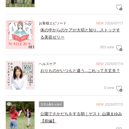
お客様エピソード
NEW
2026/07/17
体の中からのケアが大切と知り…ストックす
る美容ゼリー
903 view
ヘルスケア
NEW
2026/07/16
おりものがいつもと違う…これって大丈夫？
0 view
NEW
2026/07/15
コラム&エッセイ
公園でさかだちをする朝｜ゲスト 山瀬まゆみ
【前編】