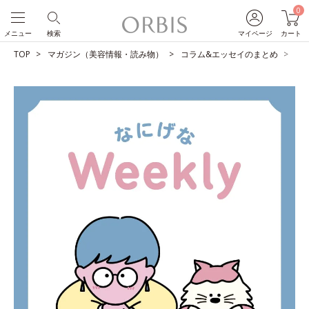
0
メニュー
検索
マイページ
カート
TOP
マガジン（美容情報・読み物）
コラム&エッセイのまとめ
仕