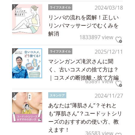
2024/03/18
ライフスタイル
リンパの流れを図解！正しい
リンパマッサージでむくみを
解消
1833897 view
2025/12/11
ライフスタイル
マシンガンズ滝沢さんに聞
く、古いコスメの捨て方は？
｜コスメの断捨離・捨て方編
65891 view
2024/11/27
スキンケア
あなたは“薄肌さん”？それと
も“厚肌さん”？ユードットシリ
ーズのおすすめの使い方、教
えます！
36583 view