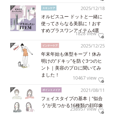
2025/12/18
スキンケア
オルビスユー ドットと一緒に
使ってさらなる美肌に！おす
すめプラスワンアイテム4選
1828 view
2025/12/25
インナーケア
年末年始も体型キープ！休み
明けの“ドキッ”を防ぐ3つのヒ
ント｜美容のプロに聞いてみ
ました！
10467 view
2021/08/11
ポイントメイク
フェイスタイプの基本｜“似合
う”が見つかる16種類の顔印象
238957 view