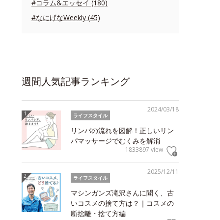
#コラム&エッセイ (180)
#なにげなWeekly (45)
週間人気記事ランキング
2024/03/18
ライフスタイル
リンパの流れを図解！正しいリン
パマッサージでむくみを解消
1833897 view
2025/12/11
ライフスタイル
マシンガンズ滝沢さんに聞く、古
いコスメの捨て方は？｜コスメの
断捨離・捨て方編