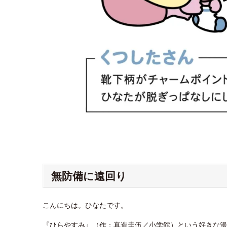
無防備に遠回り
こんにちは。ひなたです。
『ひらやすみ』（作：真造圭伍／小学館）という好きな漫