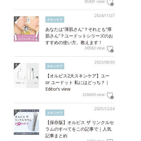
65891 view
2024/11/27
スキンケア
あなたは“薄肌さん”？それとも“厚
肌さん”？ユードットシリーズのお
すすめの使い方、教えます！
36583 view
2023/08/30
スキンケア
【オルビス2大スキンケア】ユー
or ユードット 私にはどっち？｜
Editor’s view
226609 view
2025/12/24
スキンケア
【保存版】オルビス ザ リンクルセ
ラムのすべてをこの記事で｜人気
記事まとめ