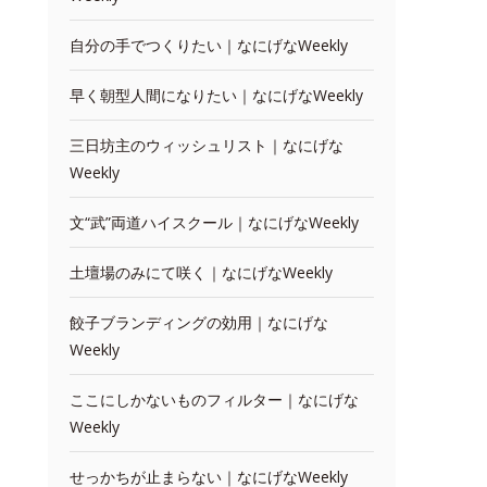
自分の手でつくりたい｜なにげなWeekly
早く朝型人間になりたい｜なにげなWeekly
三日坊主のウィッシュリスト｜なにげな
Weekly
文“武”両道ハイスクール｜なにげなWeekly
土壇場のみにて咲く｜なにげなWeekly
餃子ブランディングの効用｜なにげな
Weekly
ここにしかないものフィルター｜なにげな
Weekly
せっかちが止まらない｜なにげなWeekly