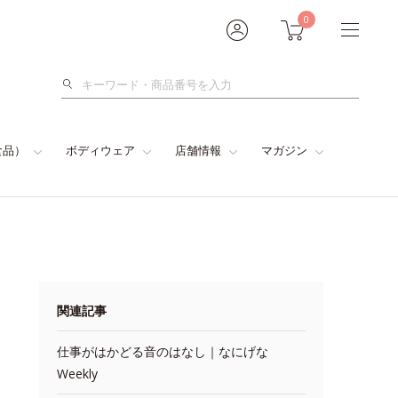
0
検
索
食品）
ボディウェア
店舗情報
マガジン
関連記事
仕事がはかどる音のはなし｜なにげな
Weekly