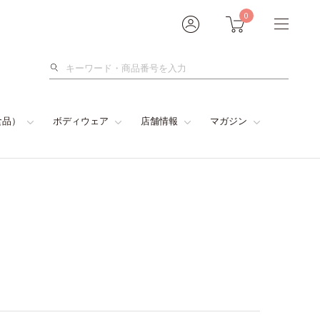
0
検
索
食品）
ボディウェア
店舗情報
マガジン