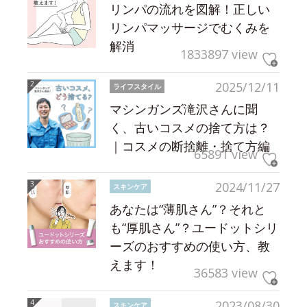
リンパの流れを図解！正しい
リンパマッサージでむくみを
解消
1833897 view
2025/12/11
ライフスタイル
マシンガンズ滝沢さんに聞
く、古いコスメの捨て方は？
｜コスメの断捨離・捨て方編
65891 view
2024/11/27
スキンケア
あなたは“薄肌さん”？それと
も“厚肌さん”？ユードットシリ
ーズのおすすめの使い方、教
えます！
36583 view
2023/08/30
スキンケア