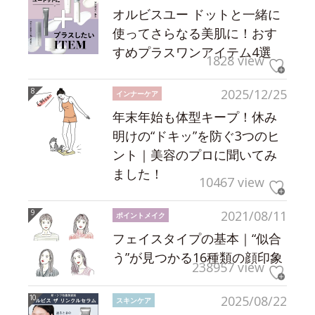
オルビスユー ドットと一緒に
使ってさらなる美肌に！おす
すめプラスワンアイテム4選
1828 view
2025/12/25
インナーケア
年末年始も体型キープ！休み
明けの“ドキッ”を防ぐ3つのヒ
ント｜美容のプロに聞いてみ
ました！
10467 view
2021/08/11
ポイントメイク
フェイスタイプの基本｜“似合
う”が見つかる16種類の顔印象
238957 view
2025/08/22
スキンケア