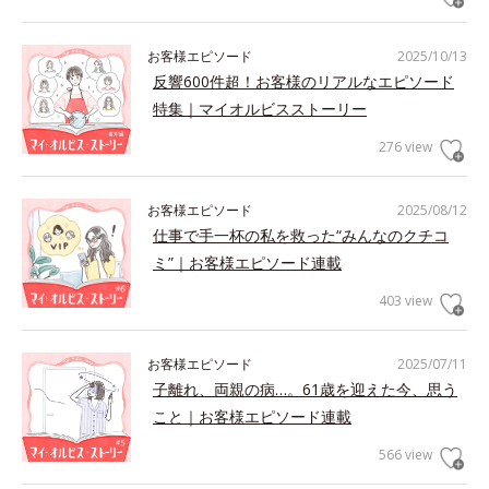
お客様エピソード
2025/10/13
反響600件超！お客様のリアルなエピソード
特集｜マイオルビスストーリー
276 view
お客様エピソード
2025/08/12
仕事で手一杯の私を救った“みんなのクチコ
ミ”｜お客様エピソード連載
403 view
お客様エピソード
2025/07/11
子離れ、両親の病…。61歳を迎えた今、思う
こと｜お客様エピソード連載
566 view