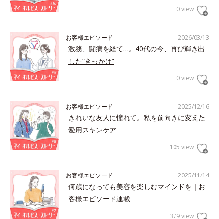
0 view
お客様エピソード
2026/03/13
激務、闘病を経て…。40代の今、再び輝き出
した“きっかけ”
0 view
お客様エピソード
2025/12/16
きれいな友人に憧れて。私を前向きに変えた
愛用スキンケア
105 view
お客様エピソード
2025/11/14
何歳になっても美容を楽しむマインドを｜お
客様エピソード連載
379 view