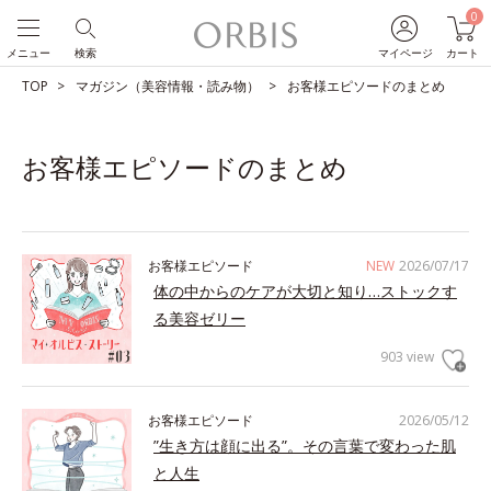
0
メニュー
検索
マイページ
カート
TOP
マガジン（美容情報・読み物）
お客様エピソードのまとめ
お客様エピソードのまとめ
お客様エピソード
NEW
2026/07/17
体の中からのケアが大切と知り…ストックす
る美容ゼリー
903 view
お客様エピソード
2026/05/12
”生き方は顔に出る”。その言葉で変わった肌
と人生