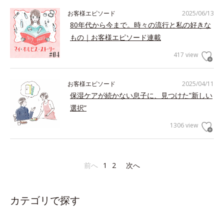
お客様エピソード
2025/06/13
80年代から今まで。時々の流行と私の好きな
もの｜お客様エピソード連載
417 view
お客様エピソード
2025/04/11
保湿ケアが続かない息子に、見つけた”新しい
選択”
1306 view
前へ
1
2
次へ
カテゴリで探す