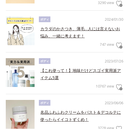
3290 view
2024/01/30
ボディ
カラダのかさつき、薄毛…人には言えないお
悩み、一緒に考えます！
747 view
2023/07/26
ボディ
【これ使って！】地味だけどスゴイ実用派ア
イテム5選
10767 view
2023/06/06
ボディ
名品ふわふわクリームをバスト＆デコルテに
使ったらイイコトずくめ！
3728 view