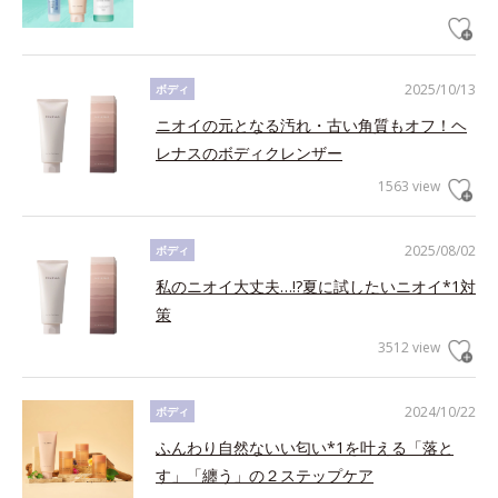
2025/10/13
ボディ
ニオイの元となる汚れ・古い角質もオフ！ヘ
レナスのボディクレンザー
1563 view
2025/08/02
ボディ
私のニオイ大丈夫…!?夏に試したいニオイ*1対
策
3512 view
2024/10/22
ボディ
ふんわり自然ないい匂い*1を叶える「落と
す」「纏う」の２ステップケア