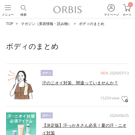
0
メニュー
検索
マイページ
カート
TOP
マガジン（美容情報・読み物）
ボディのまとめ
ボディのまとめ
NEW
2026/07/13
ボディ
汗のニオイ対策、間違っていませんか？
15259 view
2026/06/25
ボディ
【決定版】汗っかきさん必見！夏の汗・ニオ
イ対策