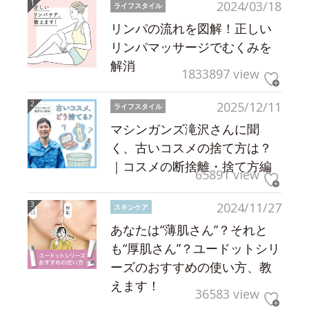
2024/03/18
ライフスタイル
リンパの流れを図解！正しい
リンパマッサージでむくみを
解消
1833897 view
2025/12/11
ライフスタイル
マシンガンズ滝沢さんに聞
く、古いコスメの捨て方は？
｜コスメの断捨離・捨て方編
65891 view
2024/11/27
スキンケア
あなたは“薄肌さん”？それと
も“厚肌さん”？ユードットシリ
ーズのおすすめの使い方、教
えます！
36583 view