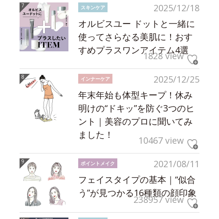
2025/12/18
スキンケア
オルビスユー ドットと一緒に
使ってさらなる美肌に！おす
すめプラスワンアイテム4選
1828 view
2025/12/25
インナーケア
年末年始も体型キープ！休み
明けの“ドキッ”を防ぐ3つのヒ
ント｜美容のプロに聞いてみ
ました！
10467 view
2021/08/11
ポイントメイク
フェイスタイプの基本｜“似合
う”が見つかる16種類の顔印象
238957 view