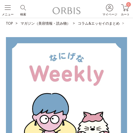
0
メニュー
検索
マイページ
カート
TOP
マガジン（美容情報・読み物）
コラム&エッセイのまとめ
距