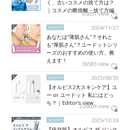
く、古いコスメの捨て方は？
｜コスメの断捨離・捨て方編
65891 view
2024/11/27
スキンケア
あなたは“薄肌さん”？それと
も“厚肌さん”？ユードットシリ
ーズのおすすめの使い方、教
えます！
36583 view
2023/08/30
スキンケア
【オルビス2大スキンケア】ユ
ー or ユードット 私にはどっ
ち？｜Editor’s view
226609 view
2025/12/24
スキンケア
【保存版】オルビス ザ リンク