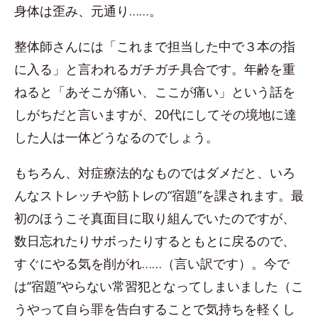
身体は歪み、元通り……。
整体師さんには「これまで担当した中で３本の指
に入る」と言われるガチガチ具合です。年齢を重
ねると「あそこが痛い、ここが痛い」という話を
しがちだと言いますが、20代にしてその境地に達
した人は一体どうなるのでしょう。
もちろん、対症療法的なものではダメだと、いろ
んなストレッチや筋トレの“宿題”を課されます。最
初のほうこそ真面目に取り組んでいたのですが、
数日忘れたりサボったりするともとに戻るので、
すぐにやる気を削がれ……（言い訳です）。今で
は“宿題”やらない常習犯となってしまいました（こ
うやって自ら罪を告白することで気持ちを軽くし