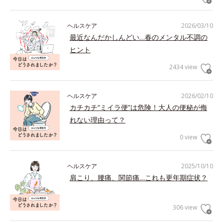
ヘルスケア
2026/03/10
最近なんだかしんどい…春のメンタル不調の
ヒント
2434 view
ヘルスケア
2026/02/10
カチカチ“ミイラ便”は危険！大人の便秘が侮
れない理由って？
0 view
ヘルスケア
2025/10/10
肩こり、腰痛、関節痛…これも更年期症状？
306 view