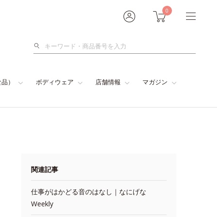
0
検
索
食品）
ボディウェア
店舗情報
マガジン
関連記事
仕事がはかどる音のはなし｜なにげな
Weekly