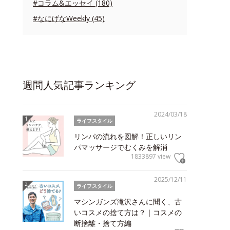
#コラム&エッセイ (180)
#なにげなWeekly (45)
週間人気記事ランキング
2024/03/18
ライフスタイル
リンパの流れを図解！正しいリン
パマッサージでむくみを解消
1833897 view
2025/12/11
ライフスタイル
マシンガンズ滝沢さんに聞く、古
いコスメの捨て方は？｜コスメの
断捨離・捨て方編