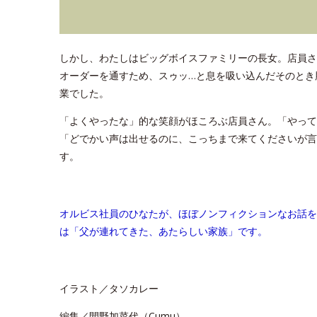
しかし、わたしはビッグボイスファミリーの長女。店員さ
オーダーを通すため、スゥッ…と息を吸い込んだそのとき
業でした。
「よくやったな」的な笑顔がほころぶ店員さん。「やって
「どでかい声は出せるのに、こっちまで来てくださいが言
す。
オルビス社員のひなたが、ほぼノンフィクションなお話を
は「父が連れてきた、あたらしい家族」です。
イラスト／タソカレー
編集／間野加菜代（Cumu）