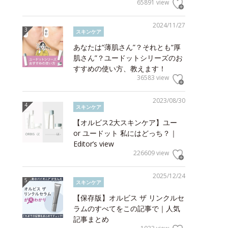
65891 view
2024/11/27
スキンケア
あなたは“薄肌さん”？それとも“厚
肌さん”？ユードットシリーズのお
すすめの使い方、教えます！
36583 view
2023/08/30
スキンケア
【オルビス2大スキンケア】ユー
or ユードット 私にはどっち？｜
Editor’s view
226609 view
2025/12/24
スキンケア
【保存版】オルビス ザ リンクルセ
ラムのすべてをこの記事で｜人気
記事まとめ