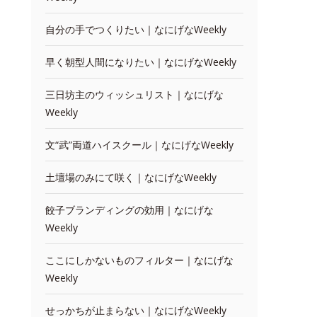
自分の手でつくりたい｜なにげなWeekly
早く朝型人間になりたい｜なにげなWeekly
三日坊主のウィッシュリスト｜なにげな
Weekly
文“武”両道ハイスクール｜なにげなWeekly
土壇場のみにて咲く｜なにげなWeekly
餃子ブランディングの効用｜なにげな
Weekly
ここにしかないものフィルター｜なにげな
Weekly
せっかちが止まらない｜なにげなWeekly