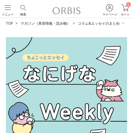
0
メニュー
検索
マイページ
カート
TOP
マガジン（美容情報・読み物）
コラム&エッセイのまとめ
あ