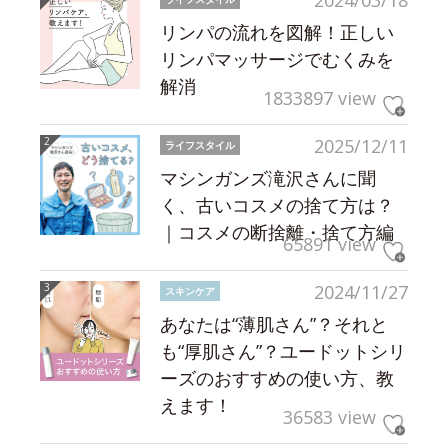
2024/03/18
リンパの流れを図解！正しい
リンパマッサージでむくみを
解消
1833897 view
2025/12/11
ライフスタイル
マシンガンズ滝沢さんに聞
く、古いコスメの捨て方は？
｜コスメの断捨離・捨て方編
65891 view
2024/11/27
スキンケア
あなたは“薄肌さん”？それと
も“厚肌さん”？ユードットシリ
ーズのおすすめの使い方、教
えます！
36583 view