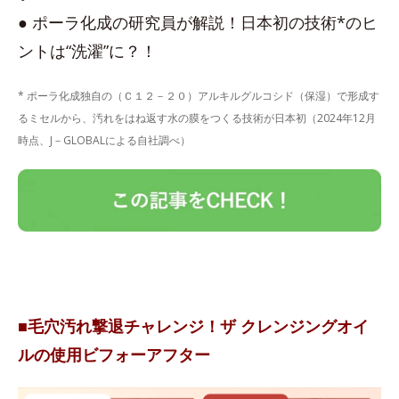
● ポーラ化成の研究員が解説！日本初の技術*のヒ
ントは“洗濯”に？！
* ポーラ化成独自の（Ｃ１２－２０）アルキルグルコシド（保湿）で形成す
るミセルから、汚れをはね返す水の膜をつくる技術が日本初（2024年12月
時点、J－GLOBALによる自社調べ）
■毛穴汚れ撃退チャレンジ！ザ クレンジングオイ
ルの使用ビフォーアフター