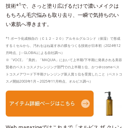
1
技術*
で、さっと塗り広げるだけで濃いメイクは
もちろん毛穴悩みも取り去り、一瞬で気持ちのい
い素肌へ導きます。
*1 ポーラ化成独自の（Ｃ１２－２０）アルキルグルコシド（保湿）で形成
するミセルから、汚れをはね返す水の膜をつくる技術が日本初（2024年12
月時点、J－GLOBALによる自社調べ）
※「VOCE」「美的」「MAQUIA」において上半期/下半期に発表される美容
賢者のベストコスメクレンジング部門での上半期１位、かつ＠cosmeベス
トコスメアワード下半期クレンジング新人賞１位を受賞したこと（ベストコ
スメ開始2003年1月～2025年11月時点、オルビス調べ）
Web magazineではこれまで「オルビス ザ クレン