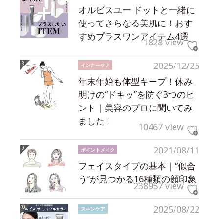
オルビスユー ドットと一緒に
使ってさらなる美肌に！おす
すめプラスワンアイテム4選
1828 view
2025/12/25
インナーケア
年末年始も体型キープ！休み
明けの“ドキッ”を防ぐ3つのヒ
ント｜美容のプロに聞いてみ
ました！
10467 view
2021/08/11
ポイントメイク
フェイスタイプの基本｜“似合
う”が見つかる16種類の顔印象
238957 view
2025/08/22
スキンケア