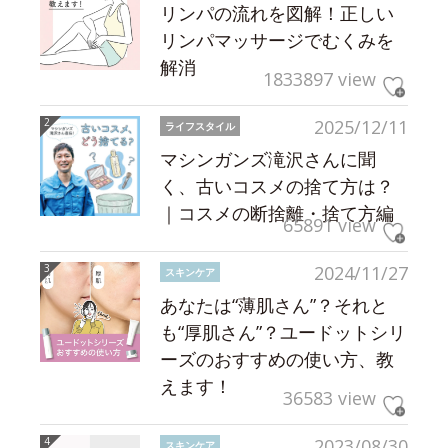
リンパの流れを図解！正しい
リンパマッサージでむくみを
解消
1833897 view
2025/12/11
ライフスタイル
マシンガンズ滝沢さんに聞
く、古いコスメの捨て方は？
｜コスメの断捨離・捨て方編
65891 view
2024/11/27
スキンケア
あなたは“薄肌さん”？それと
も“厚肌さん”？ユードットシリ
ーズのおすすめの使い方、教
えます！
36583 view
2023/08/30
スキンケア