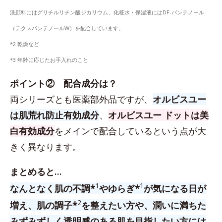
洗顔料にはグリチルリチン酸ジカリウム、化粧水・保湿液にはDF-パンテノール
（テクスパンテノールW）を配合しています。
*2 乾燥など
*3 年齢に応じたお手入れのこと
ポイント② 配合成分は？
両シリーズとも医薬部外品ですが、
オルビスユー
は肌荒れ防止有効成分
、
オルビスユー ドットは美
白有効成分
をメインで配合しているという点が大
きく異なります。
まとめると…
1
1
なんとなく肌の不調*
やゆらぎ*
が気になる日が
2
増え、肌の調子*
を整えたい方や、潤いに満ちた
みずみずしく透明感のある肌を目指したい方には