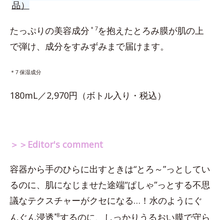
品）
たっぷりの美容成分
＊7
を抱えたとろみ膜が肌の上
で弾け、成分をすみずみまで届けます。
＊7 保湿成分
180mL／2,970円（ボトル入り・税込）
＞＞Editor's comment
容器から手のひらに出すときは“とろ～”っとしてい
るのに、肌になじませた途端“ぱしゃ”っとする不思
議なテクスチャーがクセになる…！水のようにぐ
んぐん浸透
*8
するのに、しっかりうるおい膜で守ら