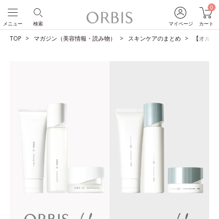
0
メニュー
検索
マイページ
カート
TOP
マガジン（美容情報・読み物）
スキンケアのまとめ
【オルビス