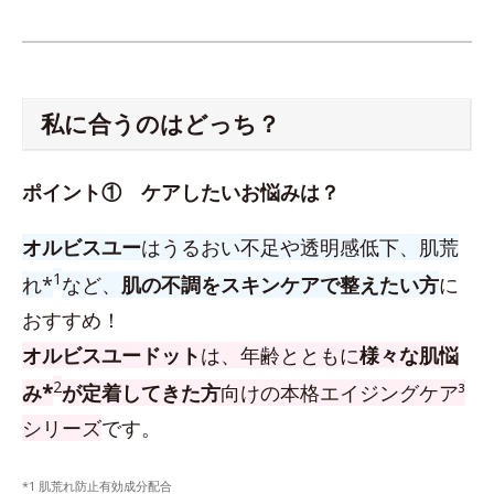
私に合うのはどっち？
ポイント① ケアしたいお悩みは？
オルビスユー
はうるおい不足や透明感低下、肌荒
1
れ*
など、
肌の不調をスキンケアで整えたい方
に
おすすめ！
オルビスユードット
は、年齢とともに
様々な肌悩
2
み*
が定着してきた方
向けの本格エイジングケア³
シリーズ
です。
*1 肌荒れ防止有効成分配合