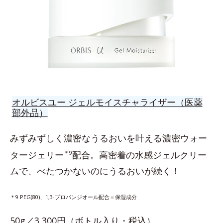
オルビスユー ジェルモイスチャライザー（医薬
部外品）
みずみずしく濃密なうるおいを叶える濃密ウォー
タージェリー
＊9
配合。高密着の水感ジェルクリー
ムで、べたつかないのにうるおいが続く！
＊9 PEG(80)、1,3-プロパンジオール配合＝保湿成分
50g／3,300円（ボトル入り・税込）