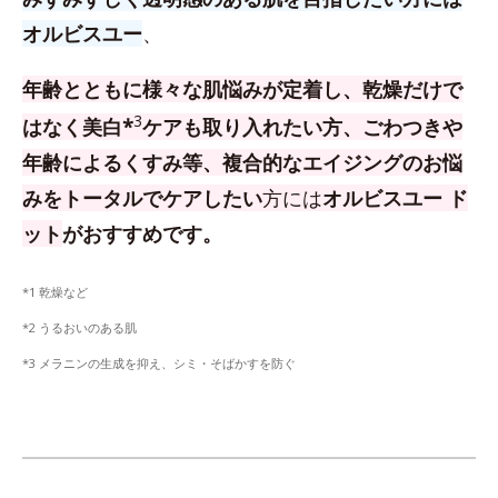
オルビスユー
、
年齢とともに様々な肌悩みが定着し、乾燥だけで
3
はなく美白*
ケアも取り入れたい方、
ごわつきや
年齢によるくすみ等、複合的なエイジングのお悩
みをトータルでケアしたい
方
には
オルビスユー ド
ット
がおすすめです。
*1 乾燥など
*2 うるおいのある肌
*3 メラニンの生成を抑え、シミ・そばかすを防ぐ