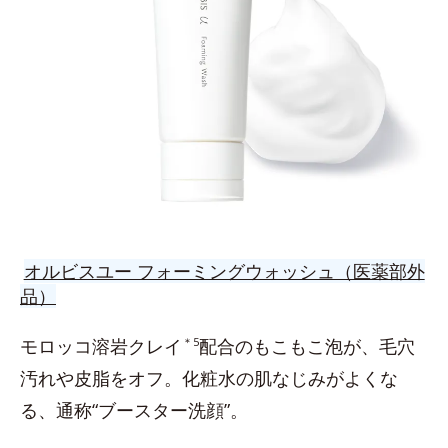
オルビスユー フォーミングウォッシュ（医薬部外
品）
モロッコ溶岩クレイ
＊5
配合のもこもこ泡が、毛穴
汚れや皮脂をオフ。化粧水の肌なじみがよくな
る、通称“ブースター洗顔”。