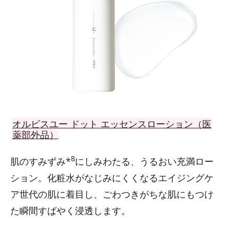
オルビスユー ドット エッセンスローション（医
薬部外品）
8
肌のすみずみ*
にしみわたる、うるおい充満ロー
ション。化粧水がなじみにくくなるエイジングケ
ア世代の肌に着目し、ごわつきがちな肌にもつけ
た瞬間すばやく浸透します。