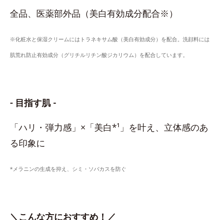
全品、医薬部外品（美白有効成分配合※）
※化粧水と保湿クリームにはトラネキサム酸（美白有効成分）を配合。洗顔料には
肌荒れ防止有効成分（グリチルリチン酸ジカリウム）を配合しています。
- 目指す肌 -
「ハリ・弾力感」×「美白*¹」を叶え、立体感のあ
る印象に
*メラニンの生成を抑え、シミ・ソバカスを防ぐ
＼こんな方におすすめ！／