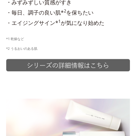
・みずみずしい質感がすき
2
・毎日、調子の良い肌*
を保ちたい
1
・エイジングサイン*
が気になり始めた
*1 乾燥など
*2 うるおいのある肌