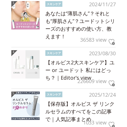
2024/11/27
スキンケア
あなたは“薄肌さん”？それと
も“厚肌さん”？ユードットシリ
ーズのおすすめの使い方、教
えます！
36583 view
2023/08/30
スキンケア
【オルビス2大スキンケア】ユ
ー or ユードット 私にはどっ
ち？｜Editor’s view
226609 view
2025/12/24
スキンケア
【保存版】オルビス ザ リンク
ルセラムのすべてをこの記事
で｜人気記事まとめ
1033 view