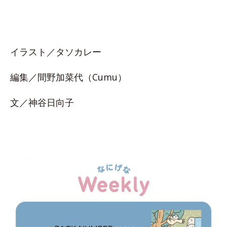
イラスト／タソカレー
編集／間野加菜代（Cumu）
文／神谷日向子