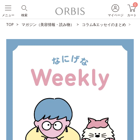
0
メニュー
検索
マイページ
カート
TOP
マガジン（美容情報・読み物）
コラム&エッセイのまとめ
父