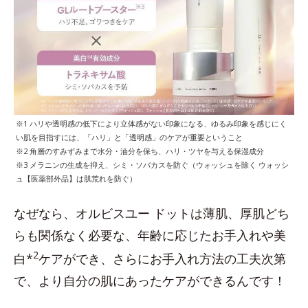
※1 ハリや透明感の低下により立体感がない印象になる、ゆるみ印象を感じにく
い肌を目指すには、「ハリ」と「透明感」のケアが重要ということ
※2 角層のすみずみまで水分・油分を保ち、ハリ・ツヤを与える保湿成分
※3 メラニンの生成を抑え、シミ・ソバカスを防ぐ（ウォッシュを除く ウォッシ
ュ【医薬部外品】は肌荒れを防ぐ）
なぜなら、オルビスユー ドットは薄肌、厚肌どち
らも関係なく必要な、年齢に応じたお手入れや美
2
白*
ケアができ、さらにお手入れ方法の工夫次第
で、より自分の肌にあったケアができるんです！