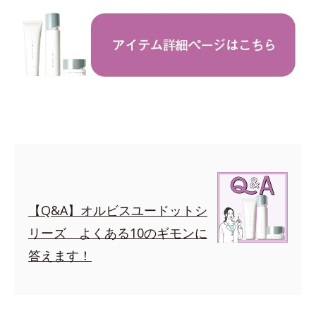
【Q&A】オルビスユードットシ
リーズ よくある10のギモンに
答えます！