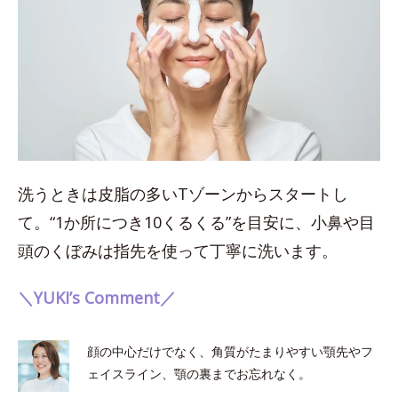
洗うときは皮脂の多いTゾーンからスタートし
て。“1か所につき10くるくる”を目安に、小鼻や目
頭のくぼみは指先を使って丁寧に洗います。
＼YUKI’s Comment／
顔の中心だけでなく、角質がたまりやすい顎先やフ
ェイスライン、顎の裏までお忘れなく。