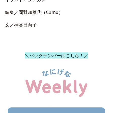
編集／間野加菜代（Cumu）
文／神谷日向子
＼バックナンバーはこちら！／