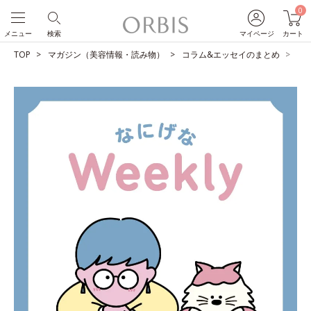
0
メニュー
検索
マイページ
カート
TOP
マガジン（美容情報・読み物）
コラム&エッセイのまとめ
青色