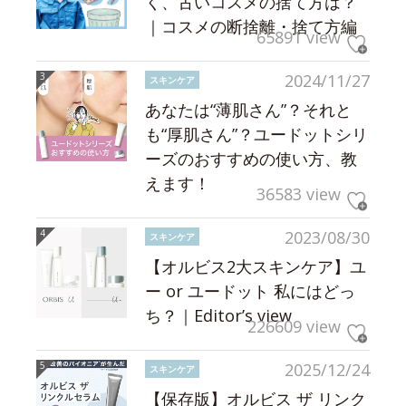
く、古いコスメの捨て方は？
｜コスメの断捨離・捨て方編
65891 view
2024/11/27
スキンケア
あなたは“薄肌さん”？それと
も“厚肌さん”？ユードットシリ
ーズのおすすめの使い方、教
えます！
36583 view
2023/08/30
スキンケア
【オルビス2大スキンケア】ユ
ー or ユードット 私にはどっ
ち？｜Editor’s view
226609 view
2025/12/24
スキンケア
【保存版】オルビス ザ リンク