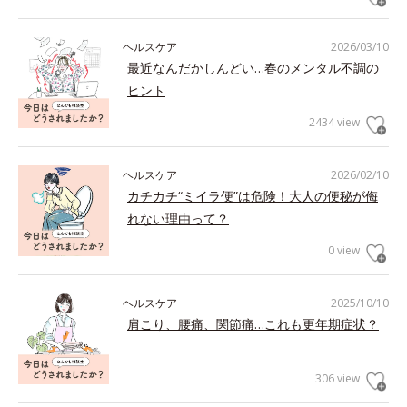
ヘルスケア
2026/03/10
最近なんだかしんどい…春のメンタル不調の
ヒント
2434 view
ヘルスケア
2026/02/10
カチカチ“ミイラ便”は危険！大人の便秘が侮
れない理由って？
0 view
ヘルスケア
2025/10/10
肩こり、腰痛、関節痛…これも更年期症状？
306 view