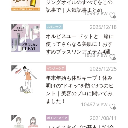
ジングオイルのすべてをこの
記事で｜人気記事まとめ
1099 view
2025/12/18
スキンケア
オルビスユー ドットと一緒に
使ってさらなる美肌に！おす
すめプラスワンアイテム4選
1828 view
2025/12/25
インナーケア
年末年始も体型キープ！休み
明けの“ドキッ”を防ぐ3つのヒ
ント｜美容のプロに聞いてみ
ました！
10467 view
2021/08/11
ポイントメイク
フェイスタイプの基本｜“似合