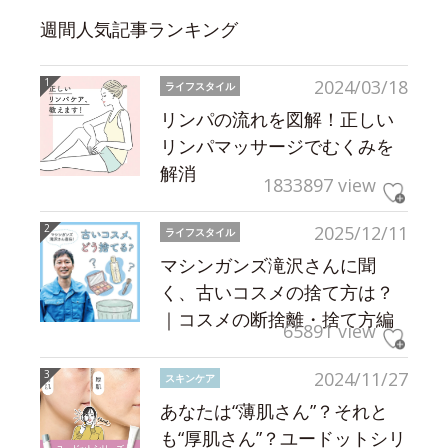
週間人気記事ランキング
2024/03/18
ライフスタイル
リンパの流れを図解！正しい
リンパマッサージでむくみを
解消
1833897 view
2025/12/11
ライフスタイル
マシンガンズ滝沢さんに聞
く、古いコスメの捨て方は？
｜コスメの断捨離・捨て方編
65891 view
2024/11/27
スキンケア
あなたは“薄肌さん”？それと
も“厚肌さん”？ユードットシリ