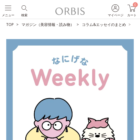
0
メニュー
検索
マイページ
カート
TOP
マガジン（美容情報・読み物）
コラム&エッセイのまとめ
カ