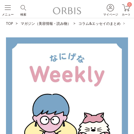
0
メニュー
検索
マイページ
カート
TOP
マガジン（美容情報・読み物）
コラム&エッセイのまとめ
ひ