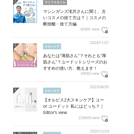
ライフスタイル
マシンガンズ滝沢さんに聞く、古
いコスメの捨て方は？｜コスメの
断捨離・捨て方編
65891 view
2024/11/27
スキンケア
あなたは“薄肌さん”？それとも“厚
肌さん”？ユードットシリーズのお
すすめの使い方、教えます！
36583 view
2023/08/30
スキンケア
【オルビス2大スキンケア】ユー
or ユードット 私にはどっち？｜
Editor’s view
226609 view
2025/12/24