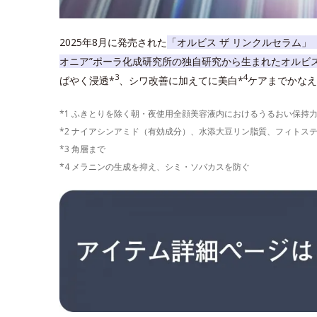
2025年8月に発売された
「オルビス ザ リンクルセラム」
オニア”ポーラ化成研究所の独自研究から生まれたオルビ
3
4
ばやく浸透*
、シワ改善に加えてに美白*
ケアまでかなえ
*1 ふきとりを除く朝・夜使用全顔美容液内におけるうるおい保持
*2 ナイアシンアミド（有効成分）、水添大豆リン脂質、フィトス
*3 角層まで
*4 メラニンの生成を抑え、シミ・ソバカスを防ぐ