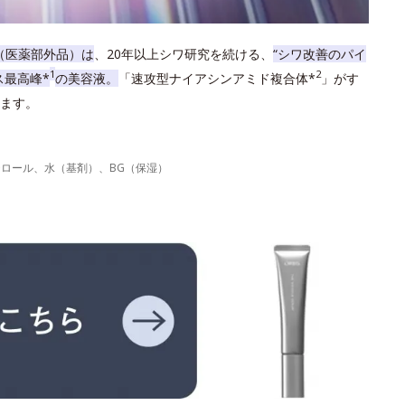
（医薬部外品）は
、20年以上シワ研究を続ける、
“シワ改善のパイ
1
2
ス最高峰*
の美容液。
「速攻型ナイアシンアミド複合体*
」がす
ます。
力
テロール、水（基剤）、BG（保湿）