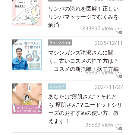
リンパの流れを図解！正しい
リンパマッサージでむくみを
解消
1833897 view
2025/12/11
ライフスタイル
マシンガンズ滝沢さんに聞
く、古いコスメの捨て方は？
｜コスメの断捨離・捨て方編
65891 view
2024/11/27
スキンケア
あなたは“薄肌さん”？それと
も“厚肌さん”？ユードットシリ
ーズのおすすめの使い方、教
えます！
36583 view