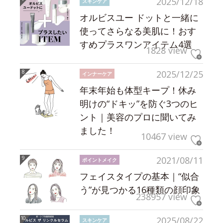
2025/12/18
スキンケア
オルビスユー ドットと一緒に
使ってさらなる美肌に！おす
すめプラスワンアイテム4選
1828 view
2025/12/25
インナーケア
年末年始も体型キープ！休み
明けの“ドキッ”を防ぐ3つのヒ
ント｜美容のプロに聞いてみ
ました！
10467 view
2021/08/11
ポイントメイク
フェイスタイプの基本｜“似合
う”が見つかる16種類の顔印象
238957 view
2025/08/22
スキンケア