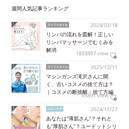
週間人気記事ランキング
2024/03/18
ライフスタイル
リンパの流れを図解！正しい
リンパマッサージでむくみを
解消
1833897 view
2025/12/11
ライフスタイル
マシンガンズ滝沢さんに聞
く、古いコスメの捨て方は？
｜コスメの断捨離・捨て方編
65891 view
2024/11/27
スキンケア
あなたは“薄肌さん”？それと
も“厚肌さん”？ユードットシリ