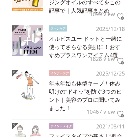
ジングオイルのすべてをこの
記事で｜人気記事まとめ
1099 view
2025/12/18
スキンケア
オルビスユー ドットと一緒に
使ってさらなる美肌に！おす
すめプラスワンアイテム4選
1828 view
2025/12/25
インナーケア
年末年始も体型キープ！休み
明けの“ドキッ”を防ぐ3つのヒ
ント｜美容のプロに聞いてみ
ました！
10467 view
2021/08/11
ポイントメイク
フェイスタイプの基本｜“似合