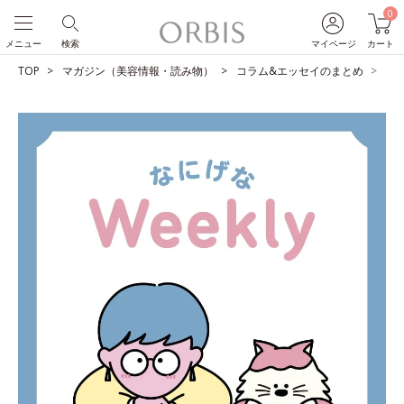
0
メニュー
検索
マイページ
カート
TOP
マガジン（美容情報・読み物）
コラム&エッセイのまとめ
カ