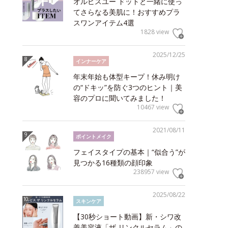
オルビスユー ドットと一緒に使っ
てさらなる美肌に！おすすめプラ
スワンアイテム4選
1828 view
2025/12/25
インナーケア
年末年始も体型キープ！休み明け
の“ドキッ”を防ぐ3つのヒント｜美
容のプロに聞いてみました！
10467 view
2021/08/11
ポイントメイク
フェイスタイプの基本｜“似合う”が
見つかる16種類の顔印象
238957 view
2025/08/22
スキンケア
【30秒ショート動画】新・シワ改
善美容液「ザ リンクルセラム」の