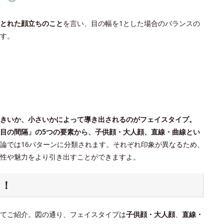
とれた顔立ちのこと
を言い、目の幅を1とした場合のバランスの
す。
きいか、小さいかによって導き出されるのがフェイスタイプ。
目の間隔」の5つの要素から、子供顔・大人顔、直線・曲線とい
論では16パターンに分類されます。それぞれ印象が異なるため、
個性や魅力をより引き出すことができますよ。
ク！
てご紹介。図の通り、フェイスタイプは
子供顔・大人顔
、
直線・