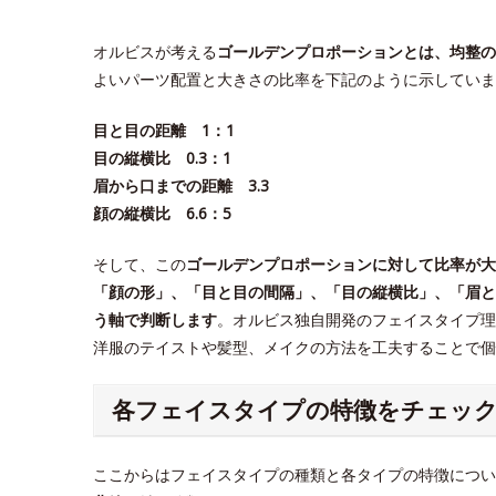
オルビスが考える
ゴールデンプロポーションとは、均整の
よいパーツ配置と大きさの比率を下記のように示していま
目と目の距離 1：1
目の縦横比 0.3：1
眉から口までの距離 3.3
顔の縦横比 6.6：5
そして、この
ゴールデンプロポーションに対して比率が大
「顔の形」、「目と目の間隔」、「目の縦横比」、「眉と
う軸で判断します
。オルビス独自開発のフェイスタイプ理
洋服のテイストや髪型、メイクの方法を工夫することで
各フェイスタイプの特徴をチェッ
ここからはフェイスタイプの種類と各タイプの特徴につい