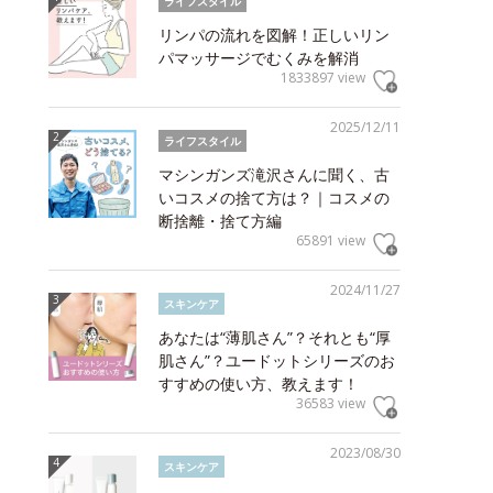
ライフスタイル
リンパの流れを図解！正しいリン
パマッサージでむくみを解消
1833897 view
2025/12/11
ライフスタイル
マシンガンズ滝沢さんに聞く、古
いコスメの捨て方は？｜コスメの
断捨離・捨て方編
65891 view
2024/11/27
スキンケア
あなたは“薄肌さん”？それとも“厚
肌さん”？ユードットシリーズのお
すすめの使い方、教えます！
36583 view
2023/08/30
スキンケア