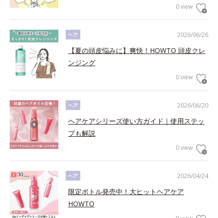
0 view
2026/06/26
ヘア
【夏の頭皮悩みに】爽快！HOWTO 頭皮クレ
ンジング
0 view
2026/06/20
ヘア
ヘアケアシリーズ使い方ガイド｜使用ステッ
プも解説
0 view
2026/04/24
ヘア
限定ボトル発売中！大ヒットヘアケア
HOWTO