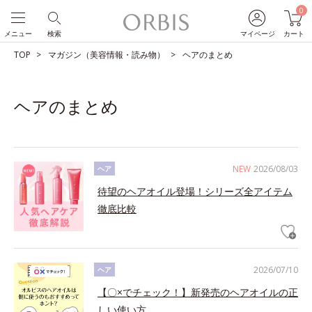
0
メニュー
検索
マイページ
カート
TOP
マガジン（美容情報・読み物）
ヘアのまとめ
ヘアのまとめ
NEW
2026/08/03
ヘア
待望のヘアオイル登場！シリーズ全アイテム
徹底比較
2026/07/10
ヘア
【〇×でチェック！】新発売のヘアオイルの正
しい使い方