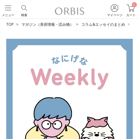
0
メニュー
検索
マイページ
カート
TOP
マガジン（美容情報・読み物）
コラム&エッセイのまとめ
と