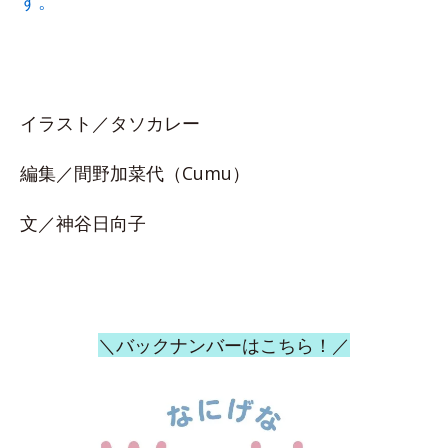
す。
イラスト／タソカレー
編集／間野加菜代（Cumu）
文／神谷日向子
＼バックナンバーはこちら！／