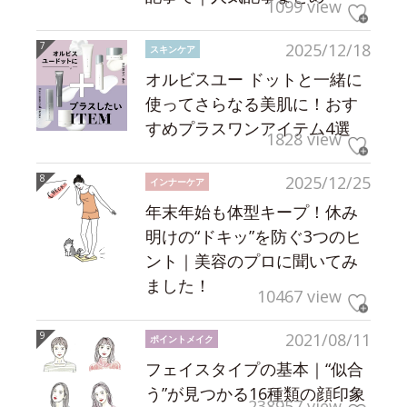
1099 view
2025/12/18
スキンケア
オルビスユー ドットと一緒に
使ってさらなる美肌に！おす
すめプラスワンアイテム4選
1828 view
2025/12/25
インナーケア
年末年始も体型キープ！休み
明けの“ドキッ”を防ぐ3つのヒ
ント｜美容のプロに聞いてみ
ました！
10467 view
2021/08/11
ポイントメイク
フェイスタイプの基本｜“似合
う”が見つかる16種類の顔印象
238957 view