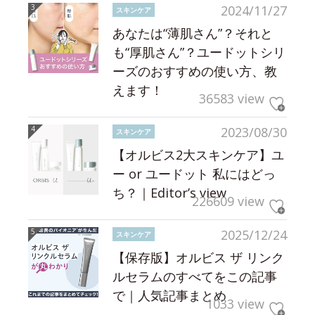
2024/11/27
スキンケア
あなたは“薄肌さん”？それと
も“厚肌さん”？ユードットシリ
ーズのおすすめの使い方、教
えます！
36583 view
2023/08/30
スキンケア
【オルビス2大スキンケア】ユ
ー or ユードット 私にはどっ
ち？｜Editor’s view
226609 view
2025/12/24
スキンケア
【保存版】オルビス ザ リンク
ルセラムのすべてをこの記事
で｜人気記事まとめ
1033 view