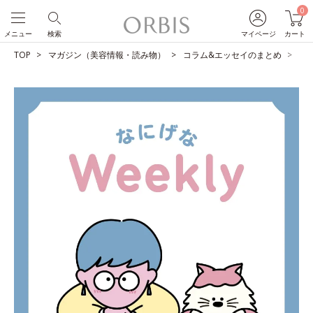
0
メニュー
検索
マイページ
カート
TOP
マガジン（美容情報・読み物）
コラム&エッセイのまとめ
父