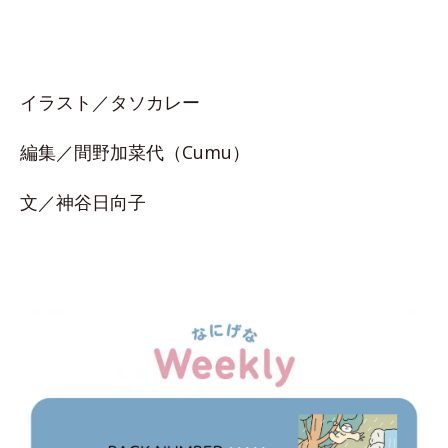
イラスト／タソカレー
編集／間野加菜代（Cumu）
文／神谷日向子