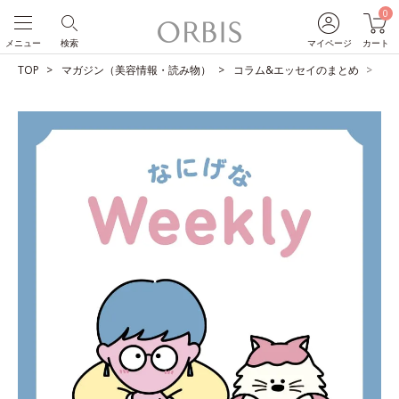
0
メニュー
検索
マイページ
カート
TOP
マガジン（美容情報・読み物）
コラム&エッセイのまとめ
自