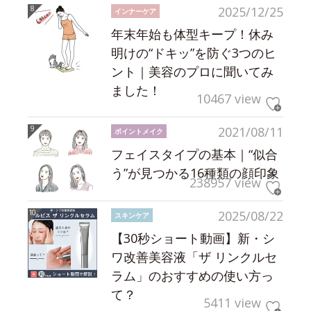
2025/12/25
インナーケア
年末年始も体型キープ！休み
明けの“ドキッ”を防ぐ3つのヒ
ント｜美容のプロに聞いてみ
ました！
10467 view
2021/08/11
ポイントメイク
フェイスタイプの基本｜“似合
う”が見つかる16種類の顔印象
238957 view
2025/08/22
スキンケア
【30秒ショート動画】新・シ
ワ改善美容液「ザ リンクルセ
ラム」のおすすめの使い方っ
て？
5411 view