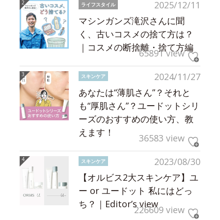
2025/12/11
ライフスタイル
マシンガンズ滝沢さんに聞
く、古いコスメの捨て方は？
｜コスメの断捨離・捨て方編
65891 view
2024/11/27
スキンケア
あなたは“薄肌さん”？それと
も“厚肌さん”？ユードットシリ
ーズのおすすめの使い方、教
えます！
36583 view
2023/08/30
スキンケア
【オルビス2大スキンケア】ユ
ー or ユードット 私にはどっ
ち？｜Editor’s view
226609 view